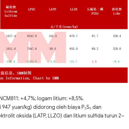
NCM811: +4,7%; logam litium: +8,5%.
i 947 yuan/kg) didorong oleh biaya P₂S₅ dan
trolit oksida (LATP, LLZO) dan litium sulfida turun 2–