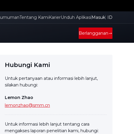
gumuman
Tentang Kami
Karier
Unduh Aplikasi
Masuk
ID
Berlangganan
Hubungi Kami
Untuk pertanyaan atau informasi lebih lanjut,
silakan hubungi:
Lemon Zhao
lemonzhao@smm.cn
Untuk informasi lebih lanjut tentang cara
mengakses laporan penelitian kami, hubungi: