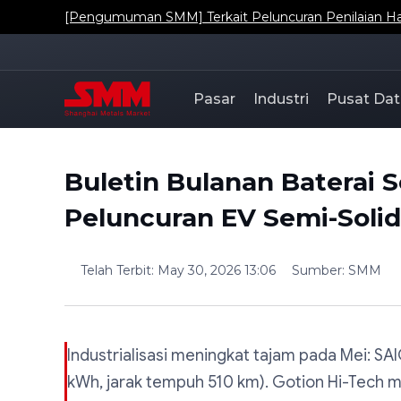
[Pengumuman SMM] Terkait Peluncuran Penilaian Har
Pasar
Industri
Pusat Dat
Buletin Bulanan Baterai S
Peluncuran EV Semi-Solid,
Telah Terbit
:
May 30, 2026 13:06
Sumber
:
SMM
Industrialisasi meningkat tajam pada Mei: SA
kWh, jarak tempuh 510 km). Gotion Hi-Tech me