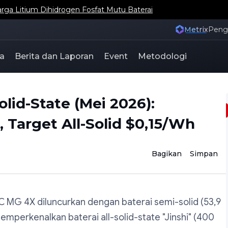
ga Litium Dihidrogen Fosfat Mutu Baterai
Metrix
Pen
a
Berita dan Laporan
Event
Metodologi
olid-State (Mei 2026):
 Target All-Solid $0,15/Wh
Bagikan
Simpan
IC MG 4X diluncurkan dengan baterai semi-solid (53,9
mperkenalkan baterai all-solid-state "Jinshi" (400