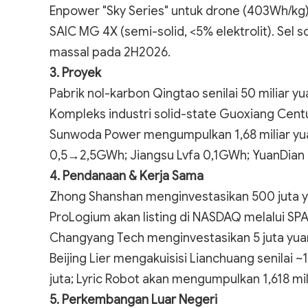
Enpower "Sky Series" untuk drone (403Wh/kg)
SAIC MG 4X (semi-solid, <5% elektrolit). Sel 
massal pada 2H2026.
3. Proyek
Pabrik nol-karbon Qingtao senilai 50 miliar
Kompleks industri solid-state Guoxiang Centur
Sunwoda Power mengumpulkan 1,68 miliar yuan
0,5→2,5GWh; Jiangsu Lvfa 0,1GWh; YuanDian
4. Pendanaan & Kerja Sama
Zhong Shanshan menginvestasikan 500 juta yua
ProLogium akan listing di NASDAQ melalui SPAC
Changyang Tech menginvestasikan 5 juta yua
Beijing Lier mengakuisisi Lianchuang senilai 
juta; Lyric Robot akan mengumpulkan 1,618 mili
5. Perkembangan Luar Negeri