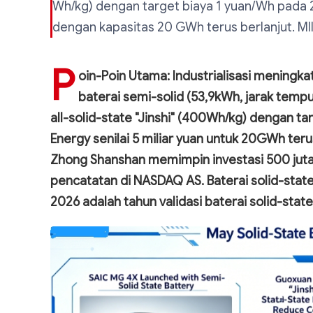
Wh/kg) dengan target biaya 1 yuan/Wh pada 2
dengan kapasitas 20 GWh terus berlanjut. MII
P
oin-Poin Utama:
Industrialisasi meningk
baterai semi-solid (53,9kWh, jarak tem
all-solid-state "Jinshi" (400Wh/kg) dengan t
Energy senilai 5 miliar yuan untuk 20GWh terus
Zhong Shanshan memimpin investasi 500 juta
pencatatan di NASDAQ AS. Baterai solid-sta
2026 adalah tahun validasi baterai solid-state