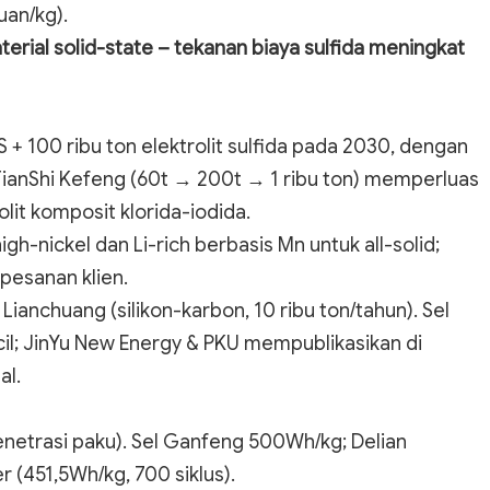
uan/kg).
erial solid-state – tekanan biaya sulfida meningkat
S + 100 ribu ton elektrolit sulfida pada 2030, dengan
 TianShi Kefeng (60t → 200t → 1 ribu ton) memperluas
olit komposit klorida-iodida.
gh-nickel dan Li-rich berbasis Mn untuk all-solid;
pesanan klien.
Lianchuang (silikon-karbon, 10 ribu ton/tahun). Sel
l; JinYu New Energy & PKU mempublikasikan di
al.
 penetrasi paku). Sel Ganfeng 500Wh/kg; Delian
(451,5Wh/kg, 700 siklus).