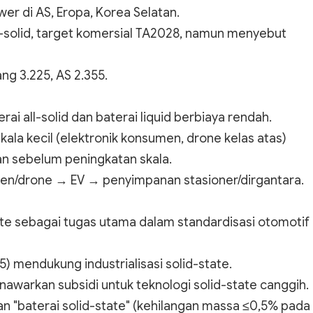
wer di AS, Eropa, Korea Selatan.
l-solid, target komersial TA2028, namun menyebut
ng 3.225, AS 2.355.
 all-solid dan baterai liquid berbiaya rendah.
skala kecil (elektronik konsumen, drone kelas atas)
n sebelum peningkatan skala.
men/drone → EV → penyimpanan stasioner/dirgantara.
te sebagai tugas utama dalam standardisasi otomotif
) mendukung industrialisasi solid-state.
arkan subsidi untuk teknologi solid-state canggih.
n "baterai solid-state" (kehilangan massa ≤0,5% pada