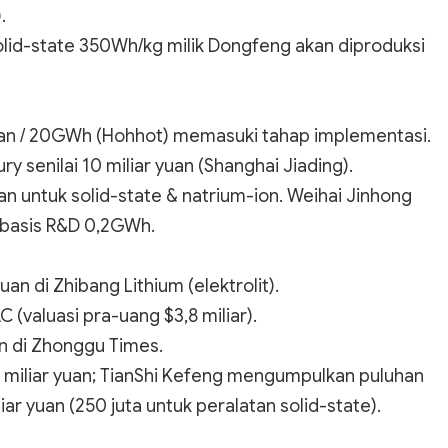
.
solid-state 350Wh/kg milik Dongfeng akan diproduksi
 yuan / 20GWh (Hohhot) memasuki tahap implementasi.
y senilai 10 miliar yuan (Shanghai Jiading).
 untuk solid-state & natrium-ion. Weihai Jinhong
 basis R&D 0,2GWh.
n di Zhibang Lithium (elektrolit).
 (valuasi pra-uang $3,8 miliar).
n di Zhonggu Times.
~1 miliar yuan; TianShi Kefeng mengumpulkan puluhan
ar yuan (250 juta untuk peralatan solid-state).