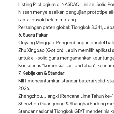
Listing ProLogium di NASDAQ. Lini sel Solid Po
Nissan menyelesaikan pengujian prototipe al
rantai pasok belum matang.
Persaingan paten global: Tiongkok 3.341, Jepa
6. Suara Pakar
Ouyang Minggao: Pengembangan paralel baterai
Zhu Xingbao (Gotion): Lebih memilih aplikasi 
untuk all-solid guna mengamankan keuntunga
Konsensus "komersialisasi bertahap": konsu
7. Kebijakan & Standar
MIIT mencantumkan standar baterai solid-sta
2026.
Zhengzhou, Jiangxi (Rencana Lima Tahun ke-15
Shenzhen Guangming & Shanghai Pudong menaw
Standar nasional Tiongkok GB/T mendefinisika