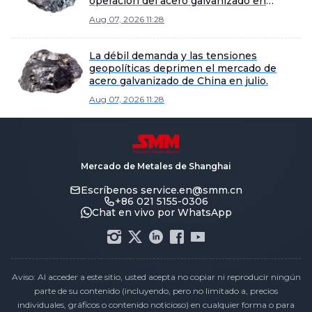
operación del acero galvanizado en
agosto
Aug 07, 2026 11:28
La débil demanda y las tensiones
geopolíticas deprimen el mercado de
acero galvanizado de China en julio.
Aug 07, 2026 11:28
Mercado de Metales de Shanghai
Escríbenos
service.en@smm.cn
+86 021 5155-0306
Chat en vivo por WhatsApp
Aviso: Al acceder a este sitio, usted acepta no copiar ni reproducir ningún
parte de su contenido (incluyendo, pero no limitado a, precios
individuales, gráficos o contenido noticioso) en cualquier forma o para