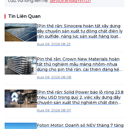
cứu, vui lòng liên hệ:
service.en@smm.cn
Tin Liên Quan
[Pin thể rắn: Sinocera hoàn tất xây dựng
dây chuyền sản xuất tự động chất điện ly
rắn sulfide, năng lực sản xuất hàng loạt
ban đầu đã được thiết lập]
Aug 06, 2026 08:23
Pin thể rắn: Crown New Materials hoàn
tất thử nghiệm mẫu màng nhôm-nhựa
dùng cho pin thể rắn, cải thiện đáng kể
khả năng chịu nhiệt
Aug 06, 2026 08:08
[Pin thể rắn: Solid Power báo lỗ ròng 23,8
triệu USD trong quý 2, việc xây dựng dây
chuyền sản xuất thử nghiệm chất điện
phân liên tục đang tiến hành theo kế
Aug 06, 2026 08:07
hoạch]
Foton Motor: Doanh số NEV tháng 7 tăng