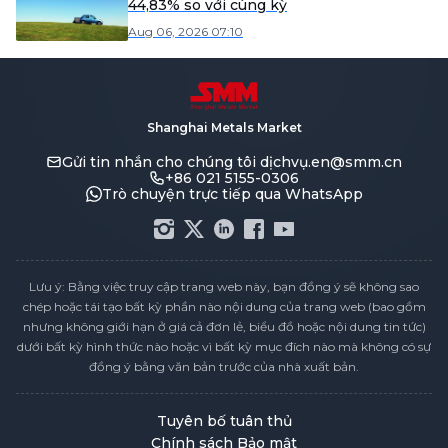
44,83% so với cùng kỳ
Aug 06, 2026 07:10
Shanghai Metals Market
Gửi tin nhắn cho chúng tôi
dịchvụ.en@smm.cn
+86 021 5155-0306
Trò chuyện trực tiếp qua WhatsApp
Lưu ý: Bằng việc truy cập trang web này, bạn đồng ý sẽ không sao
chép hoặc tái tạo bất kỳ phần nào nội dung của trang web (bao gồm
nhưng không giới hạn ở giá cả đơn lẻ, biểu đồ hoặc nội dung tin tức)
dưới bất kỳ hình thức nào hoặc vì bất kỳ mục đích nào mà không có sự
đồng ý bằng văn bản trước của nhà xuất bản.
Tuyên bố tuân thủ
Chính sách Bảo mật