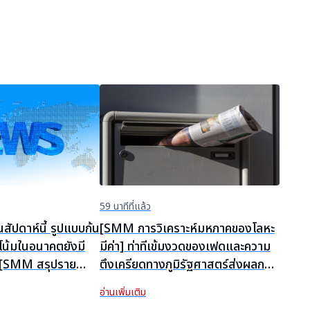
59 นาทีที่แล้ว
ในสัปดาห์นี้ รูปแบบก้น
[SMM การวิเคราะห์มหภาคของโลหะ
วโน้มในอนาคตยังมี
มีค่า] ท่าทีเข้มงวดของเฟดและความ
 [SMM สรุปราย
ตึงเครียดทางภูมิรัฐศาสตร์ส่งผลกระ
ทบต่อตลาดโลหะมีค่า
อ่านเพิ่มเติม