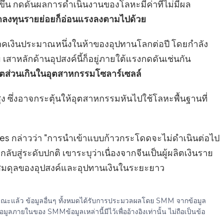
ขึ้น กดดันผลการดำเนินงานของโลหะมีค่าที่ไม่มีผล
ลงทุนรายย่อยก็อ่อนแรงลงตามไปด้วย
ภคเงินประมาณหนึ่งในห้าของอุปทานโลกต่อปี โดยกำลัง
 เสาหลักด้านอุปสงค์นี้ก็อยู่ภายใต้แรงกดดันเช่นกัน
ตส่วนเกินในอุตสาหกรรมโซลาร์เซลล์
ูง ซึ่งอาจกระตุ้นให้อุตสาหกรรมหันไปใช้โลหะพื้นฐานที่
Futures กล่าวว่า "การนำเข้าแบบก้าวกระโดดจะไม่ดำเนินต่อไป
ู่ระดับปกติ เขาระบุว่าเนื่องจากจีนเป็นผู้ผลิตเงินราย
ม่สมดุลของอุปสงค์และอุปทานเงินในระยะยาว
ธารณะแล้ว ข้อมูลอื่นๆ ทั้งหมดได้รับการประมวลผลโดย SMM จากข้อมูล
ยในของ SMMข้อมูลเหล่านี้มีไว้เพื่ออ้างอิงเท่านั้น ไม่ถือเป็นข้อ