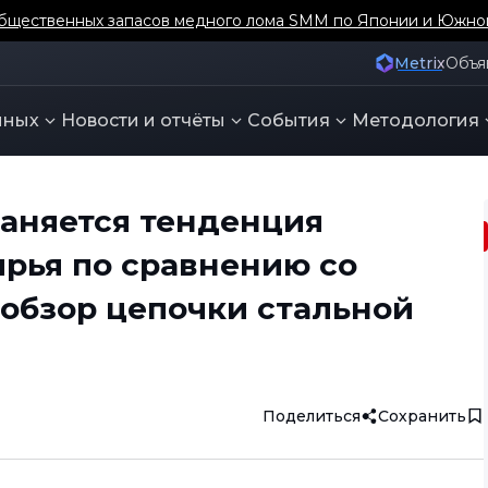
бщественных запасов медного лома SMM по Японии и Южно
Metrix
Объя
нных
Новости и отчёты
События
Методология
раняется тенденция
рья по сравнению со
обзор цепочки стальной
Поделиться
Сохранить