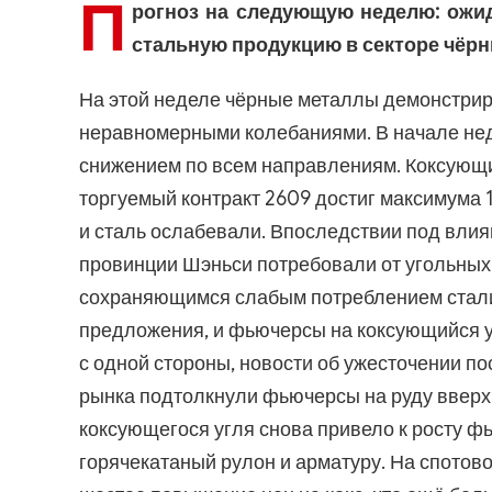
П
рогноз на следующую неделю: ожид
стальную продукцию в секторе чёр
На этой неделе чёрные металлы демонстри
неравномерными колебаниями. В начале не
снижением по всем направлениям. Коксующи
торгуемый контракт 2609 достиг максимума 1
и сталь ослабевали. Впоследствии под влия
провинции Шэньси потребовали от угольных 
сохраняющимся слабым потреблением стали
предложения, и фьючерсы на коксующийся уг
с одной стороны, новости об ужесточении п
рынка подтолкнули фьючерсы на руду вверх
коксующегося угля снова привело к росту фь
горячекатаный рулон и арматуру. На спотов