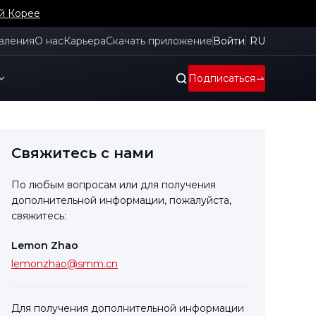
й Корее
вления
О нас
Карьера
Скачать приложение
Войти
RU
Подписаться
Свяжитесь с нами
По любым вопросам или для получения
дополнительной информации, пожалуйста,
свяжитесь:
Lemon Zhao
lemonzhao@smm.cn
Для получения дополнительной информации