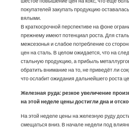
шестое повышение цен на кокс, что ещё бол
покупателей закупать продукцию оставалась 
вялыми.
В краткосрочной перспективе на фоне огран
прежнему имеют потенциал роста. Для ста
межсезонья и слабое потребление со сторон
цен на сталь. В целом ожидается, что на с
стальную продукцию, а прибыль металлурго
обратить внимание на то, не приведёт ли с
что ослабит ожидания дальнейшего роста це
Железная руда: резкое увеличение произ
на этой неделе цены достигли дна и отск
На этой неделе цены на железную руду дост
смещаться вниз. В начале недели под влия