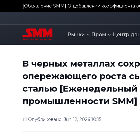
[Объявление SMM] О добавлении коэффициента о
Рынки
Пром
Центр да
В черных металлах сох
опережающего роста сы
сталью [Еженедельный 
промышленности SMM]
Опубликовано
:
Jun 12, 2026 10:15