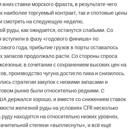
 вниз ставки морского фрахта, в результате чего
к наиболее торгуемый контракт, так и спотовые цены
ли смотреть на следующую неделю,
 руды, как ожидается, останутся слабыми. Со
 вступили в фазу «годового финиша» по
вого года, прибытие грузов в порты оставалось
х запасов продолжало расти. Со стороны спроса
жсезонье; в сочетании с сохранением высоких цен на
в, производство чугуна достигло пика и снизилось.
сь стратегии закупок с низкими запасами и
товом рынке были относительно редкими. С
ША держался хорошо, и вместе со снижением ставок
мости железной руды на условиях CFR несколько
 руду находятся на относительно низких уровнях,
начительной степени «выплеснуты», и всё ещё