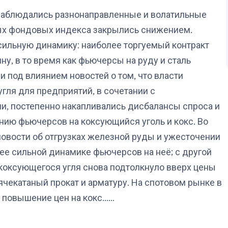
 наблюдались разнонаправленные и волатильные
ых фондовых индекса закрылись снижением.
сильную динамику: наиболее торгуемый контракт
нну, в то время как фьючерсы на руду и сталь
 под влиянием новостей о том, что власти
гля для предприятий, в сочетании с
, постепенно накапливались дисбалансы спроса и
нию фьючерсов на коксующийся уголь и кокс. Во
новости об отгрузках железной руды и ужесточении
е сильной динамике фьючерсов на неё; с другой
коксующегося угля снова подтолкнуло вверх цены
ячекатаный прокат и арматуру. На спотовом рынке в
овышение цен на кокс......