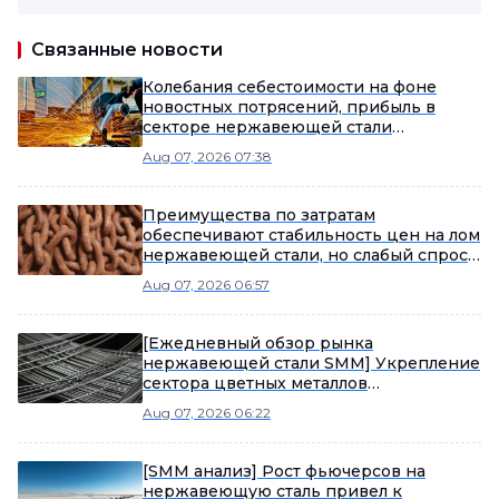
Связанные новости
Колебания себестоимости на фоне
новостных потрясений, прибыль в
секторе нержавеющей стали
сокращается [Анализ SMM]
Aug 07, 2026 07:38
Преимущества по затратам
обеспечивают стабильность цен на лом
нержавеющей стали, но слабый спрос
в межсезонье ограничивает потенциал
Aug 07, 2026 06:57
роста [Еженедельный обзор рынка
лома нержавеющей стали от SMM]
[Ежедневный обзор рынка
нержавеющей стали SMM] Укрепление
сектора цветных металлов
способствует остановке падения и
Aug 07, 2026 06:22
восстановлению фьючерсов на
нержавеющую сталь, при этом слабые
запросы на спот-рынке нержавеющей
[SMM анализ] Рост фьючерсов на
стали ограничивают восходящий
нержавеющую сталь привел к