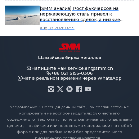
нержавеющую сталь, при этом слабые
запросы на спот-рынке нержавеющей
[SMM анализ] Рост фьючерсов на
стали ограничивают восходящий
нержавеющую сталь привел к
импульс.
восстановлению сделок, а низкие
поставки привели к периодическому
Aug 07, 2026 02:19
сокращению запасов нержавеющей
стали
Шанхайская биржа металлов
Напишите нам
service.en@smm.cn
+86 021 5155-0306
Чат в реальном времени через WhatsApp
Уведомление： Посещая данный сайт， вы соглашаетесь не
копировать и не воспроизводить любую часть его
содержимого （включая， но не ограничиваясь， отдельными
ценами， графиками или новостными материалами） в любой
форме или для любых целей без предварительного
письменного согласия издателя。