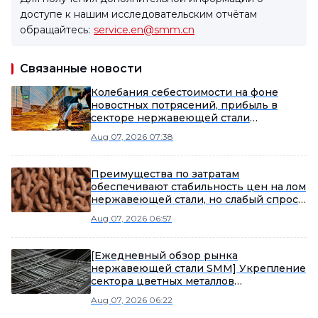
доступе к нашим исследовательским отчётам
обращайтесь:
service.en@smm.cn
Связанные новости
Колебания себестоимости на фоне
новостных потрясений, прибыль в
секторе нержавеющей стали
сокращается [Анализ SMM]
Aug 07, 2026 07:38
Преимущества по затратам
обеспечивают стабильность цен на лом
нержавеющей стали, но слабый спрос
в межсезонье ограничивает потенциал
Aug 07, 2026 06:57
роста [Еженедельный обзор рынка
лома нержавеющей стали от SMM]
[Ежедневный обзор рынка
нержавеющей стали SMM] Укрепление
сектора цветных металлов
способствует остановке падения и
Aug 07, 2026 06:22
восстановлению фьючерсов на