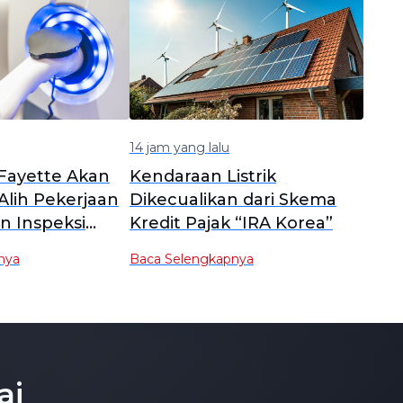
14 jam yang lalu
Fayette Akan
Kendaraan Listrik
lih Pekerjaan
Dikecualikan dari Skema
n Inspeksi
Kredit Pajak “IRA Korea”
k Baterai LG
nya
Baca Selengkapnya
tion-Honda AS
ai