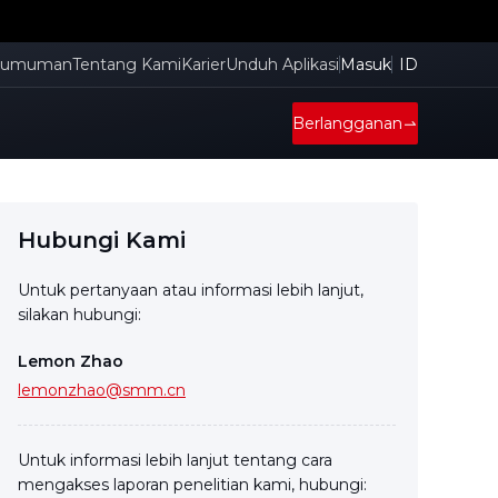
gumuman
Tentang Kami
Karier
Unduh Aplikasi
Masuk
ID
Berlangganan
Hubungi Kami
Untuk pertanyaan atau informasi lebih lanjut,
silakan hubungi:
Lemon Zhao
lemonzhao@smm.cn
Untuk informasi lebih lanjut tentang cara
mengakses laporan penelitian kami, hubungi: