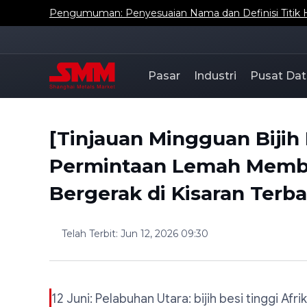
Pengumuman: Penyesuaian Nama dan Definisi Titik 
Pasar
Industri
Pusat Dat
[Tinjauan Mingguan Bijih
Permintaan Lemah Membu
Bergerak di Kisaran Terba
Telah Terbit
:
Jun 12, 2026 09:30
12 Juni: Pelabuhan Utara: bijih besi tinggi Afri