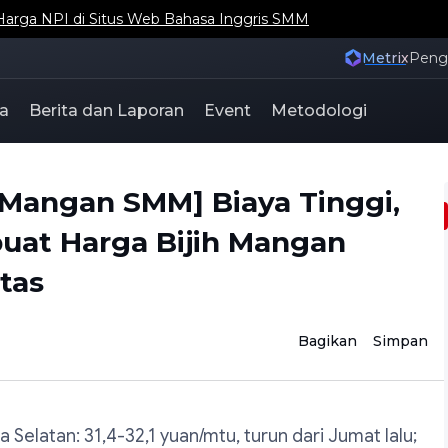
Harga NPI di Situs Web Bahasa Inggris SMM
Metrix
Pen
a
Berita dan Laporan
Event
Metodologi
 Mangan SMM] Biaya Tinggi,
at Harga Bijih Mangan
tas
Bagikan
Simpan
ka Selatan: 31,4-32,1 yuan/mtu, turun dari Jumat lalu;