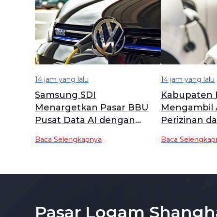
14 jam yang lalu
14 jam yang lalu
Samsung SDI
Kabupaten 
Menargetkan Pasar BBU
Mengambil A
Pusat Data AI dengan
Perizinan da
Baterai Silinder
untuk Pabri
Baca Selengkapnya
Baca Selengkap
Energy Solu
Pasar Logam Shangh