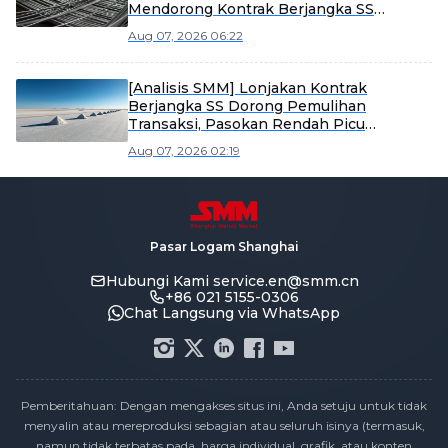
Mendorong Kontrak Berjangka SS
Berhenti Turun dan Memantul Kembali,
Aug 07, 2026 06:22
Sementara Lemahnya Permintaan Spot
Baja Tahan Karat Membatasi Momentum
Kenaikan
[Analisis SMM] Lonjakan Kontrak
Berjangka SS Dorong Pemulihan
Transaksi, Pasokan Rendah Picu
Destocking Berkala Persediaan Baja
Aug 07, 2026 02:19
Tahan Karat
Pasar Logam Shanghai
Hubungi Kami
service.en@smm.cn
+86 021 5155-0306
Chat Langsung via WhatsApp
Pemberitahuan: Dengan mengakses situs ini, Anda setuju untuk tidak
menyalin atau mereproduksi sebagian atau seluruh isinya (termasuk,
namun tidak terbatas pada, harga individual, grafik, atau konten