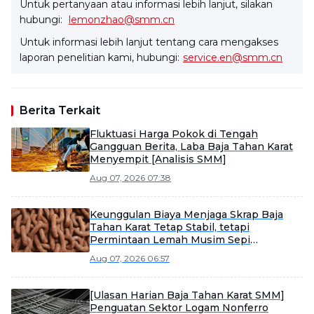
Untuk pertanyaan atau informasi lebih lanjut, silakan
hubungi:
lemonzhao@smm.cn
Untuk informasi lebih lanjut tentang cara mengakses
laporan penelitian kami, hubungi:
service.en@smm.cn
Berita Terkait
Fluktuasi Harga Pokok di Tengah
Gangguan Berita, Laba Baja Tahan Karat
Menyempit [Analisis SMM]
Aug 07, 2026 07:38
Keunggulan Biaya Menjaga Skrap Baja
Tahan Karat Tetap Stabil, tetapi
Permintaan Lemah Musim Sepi
Membatasi Potensi Kenaikan [Tinjauan
Aug 07, 2026 06:57
Mingguan Skrap Baja Tahan Karat SMM]
[Ulasan Harian Baja Tahan Karat SMM]
Penguatan Sektor Logam Nonferro