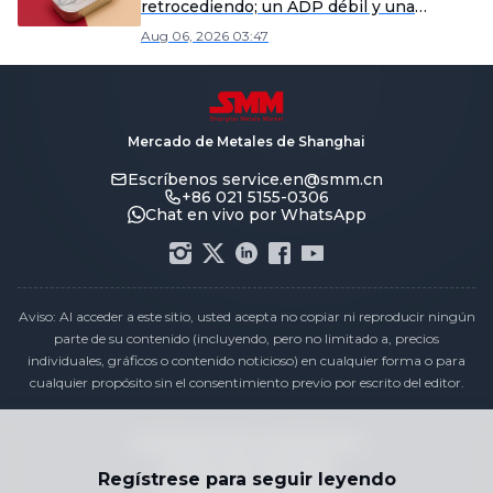
retrocediendo; un ADP débil y una
demanda lenta limitaron el margen al alza
Aug 06, 2026 03:47
[Revisión de mediodía del estaño de
SMM]
Mercado de Metales de Shanghai
Escríbenos
service.en@smm.cn
+86 021 5155-0306
Chat en vivo por WhatsApp
Aviso: Al acceder a este sitio, usted acepta no copiar ni reproducir ningún
parte de su contenido (incluyendo, pero no limitado a, precios
individuales, gráficos o contenido noticioso) en cualquier forma o para
cualquier propósito sin el consentimiento previo por escrito del editor.
Declaración de cumplimiento
Política de privacidad
Regístrese para seguir leyendo
Términos y Condiciones