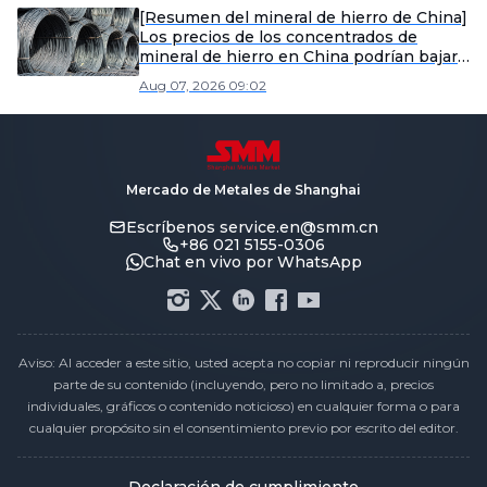
[Resumen del mineral de hierro de China]
Los precios de los concentrados de
mineral de hierro en China podrían bajar
ligeramente la próxima semana.
Aug 07, 2026 09:02
Mercado de Metales de Shanghai
Escríbenos
service.en@smm.cn
+86 021 5155-0306
Chat en vivo por WhatsApp
Aviso: Al acceder a este sitio, usted acepta no copiar ni reproducir ningún
parte de su contenido (incluyendo, pero no limitado a, precios
individuales, gráficos o contenido noticioso) en cualquier forma o para
cualquier propósito sin el consentimiento previo por escrito del editor.