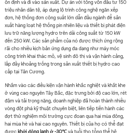
ổn định và đi vào sản xuất. Dự án với tổng vốn đầu tư 150
triệu nhân dân tệ, áp dụng lộ trình công nghệ ngăn xếp
đơn, hệ thống đơn công suất lớn dẫn đầu ngành để sản
xuất hàng loạt hệ thống pin nhiên liệu và thiết bị phát điện
lưu trữ năng lượng hydro trên dải công suất từ 150 kW
đến 250 kW. Các sản phẩm của nó được thích ứng rộng
rãi cho nhiều kịch bản ứng dụng đa dạng như máy móc
công trình khai thác mỏ, vệ sinh đô thị và vận hành cảng,
lấp đầy khoảng trống trong sản xuất thiết bị hydro cao
cấp tại Tân Cương.
Nhắm vào các điều kiện vận hành khắc nghiệt và khắt khe
ở vùng cao nguyên Tây Bắc, đặc trưng bởi độ cao lớn, rét
đậm và tải trọng nặng, doanh nghiệp đã hoàn thành nhiều
vòng đột phá kỹ thuật chuyên biệt, liên tiếp tiến hành các
đợt thử nghiệm môi trường cực đoan qua hai mùa đông,
hai mùa hè và hai cao nguyên. Thiết bị của họ có thể đạt
được
khởi động lạnh ở -30℃
và tuổi thọ tổng thể hệ