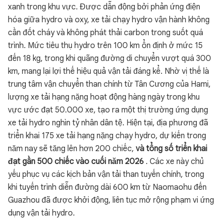
xanh trong khu vực. Được dẫn động bởi phản ứng điện
hóa giữa hydro và oxy, xe tải chạy hydro vận hành không
cần đốt cháy và không phát thải carbon trong suốt quá
trình. Mức tiêu thụ hydro trên 100 km ổn định ở mức 15
đến 18 kg, trong khi quãng đường di chuyển vượt quá 300
km, mang lại lợi thế hiệu quả vận tải đáng kể. Nhờ vị thế là
trung tâm vận chuyển than chính từ Tân Cương của Hami,
lượng xe tải hạng nặng hoạt động hàng ngày trong khu
vực ước đạt 50.000 xe, tạo ra một thị trường ứng dụng
xe tải hydro nghìn tỷ nhân dân tệ. Hiện tại, địa phương đã
triển khai 175 xe tải hạng nặng chạy hydro, dự kiến trong
năm nay sẽ tăng lên hơn 200 chiếc,
và tổng số triển khai
đạt gần 500 chiếc vào cuối năm 2026
. Các xe này chủ
yếu phục vụ các kịch bản vận tải than tuyến chính, trong
khi tuyến trình diễn đường dài 600 km từ Naomaohu đến
Guazhou đã được khởi động, liên tục mở rộng phạm vi ứng
dụng vận tải hydro.