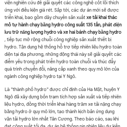
viện nghiên cứu để giải quyết các công nghệ cốt lõi thích
ứng với điều kiện giá rét. Sắp tới, các dự án mới sẽ được
triển khai, bao gồm dây chuyền sản xuất
xe tải khai thác
mỏ tự hành chạy bằng hydro công suất 135 tấn, phát điện
lưu trữ năng lượng hydro và xe hai bánh chạy bằng hydro
, tiếp tục mở rộng chuỗi công nghiệp sản xuất thiết bị
hydro. Tận dụng hệ thống hỗ trợ tiếp nhiên liệu hydro toàn
diện tại địa phương, những động thái này sẽ giải quyết các
điểm yếu trong phát triển hydro toàn chuỗi và thúc đẩy
quá trình chuyển đổi, nâng cấp xanh theo quy mô lớn của
ngành công nghiệp hydro tại Y Ngô.
Là "thành phố hydro" được chỉ định của Ha Mật, huyện Y
Ngô đã xây dựng bốn trạm tích hợp sản xuất và tiếp nhiên
liệu hydro, đồng thời triển khai hàng trăm xe tải nặng chạy
bằng hydro ở quy mô lớn, tạo thành kịch bản ứng dụng
vận tải hydro lớn nhất Tân Cương. Theo báo cáo, sau khi
đạt công suất tối đa, dự án hệ thống pin nhiên liệu dự kiến