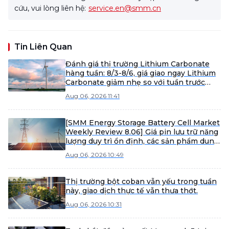
cứu, vui lòng liên hệ:
service.en@smm.cn
Tin Liên Quan
Đánh giá thị trường Lithium Carbonate
hàng tuần: 8/3-8/6, giá giao ngay Lithium
Carbonate giảm nhẹ so với tuần trước
[Đánh giá tuần SMM]
Aug 06, 2026 11:41
[SMM Energy Storage Battery Cell Market
Weekly Review 8.06] Giá pin lưu trữ năng
lượng duy trì ổn định, các sản phẩm dung
lượng lớn dự kiến tăng tốc xuất hàng
Aug 06, 2026 10:49
trong nửa cuối năm.
Thị trường bột coban vẫn yếu trong tuần
này, giao dịch thực tế vẫn thưa thớt.
Aug 06, 2026 10:31