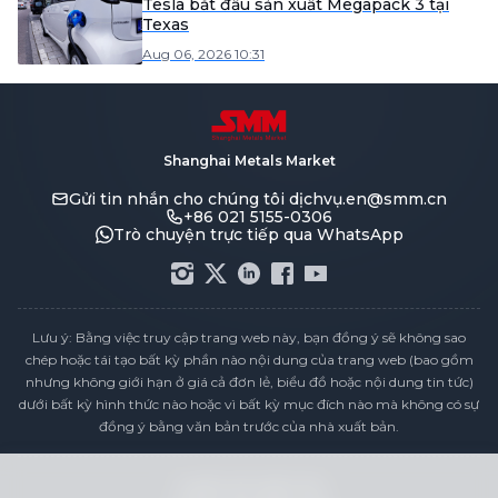
Tesla bắt đầu sản xuất Megapack 3 tại
Texas
Aug 06, 2026 10:31
Shanghai Metals Market
Gửi tin nhắn cho chúng tôi
dịchvụ.en@smm.cn
+86 021 5155-0306
Trò chuyện trực tiếp qua WhatsApp
Lưu ý: Bằng việc truy cập trang web này, bạn đồng ý sẽ không sao
chép hoặc tái tạo bất kỳ phần nào nội dung của trang web (bao gồm
nhưng không giới hạn ở giá cả đơn lẻ, biểu đồ hoặc nội dung tin tức)
dưới bất kỳ hình thức nào hoặc vì bất kỳ mục đích nào mà không có sự
đồng ý bằng văn bản trước của nhà xuất bản.
Tuyên bố tuân thủ