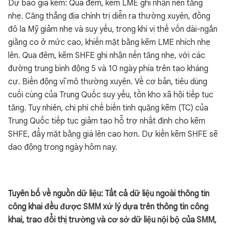
Dự báo giá kẽm: Qua đêm, kẽm LME ghi nhận nến tăng
nhẹ. Căng thẳng địa chính trị diễn ra thường xuyên, đồng
đô la Mỹ giảm nhẹ và suy yếu, trong khi vị thế vốn dài-ngắn
giằng co ở mức cao, khiến mặt bằng kẽm LME nhích nhẹ
lên. Qua đêm, kẽm SHFE ghi nhận nến tăng nhẹ, với các
đường trung bình động 5 và 10 ngày phía trên tạo kháng
cự. Biến động vĩ mô thường xuyên. Về cơ bản, tiêu dùng
cuối cùng của Trung Quốc suy yếu, tồn kho xã hội tiếp tục
tăng. Tuy nhiên, chi phí chế biến tinh quặng kẽm (TC) của
Trung Quốc tiếp tục giảm tạo hỗ trợ nhất định cho kẽm
SHFE, đẩy mặt bằng giá lên cao hơn. Dự kiến kẽm SHFE sẽ
dao động trong ngày hôm nay.
Tuyên bố về nguồn dữ liệu: Tất cả dữ liệu ngoài thông tin
công khai đều được SMM xử lý dựa trên thông tin công
khai, trao đổi thị trường và cơ sở dữ liệu nội bộ của SMM,