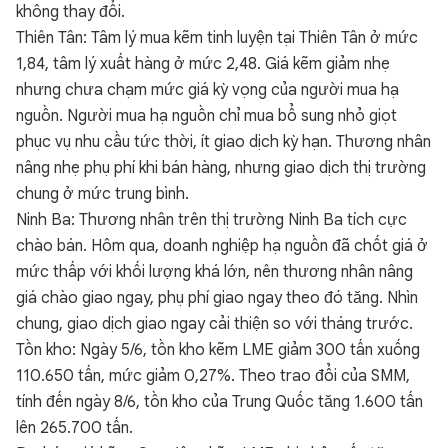
không thay đổi.
Thiên Tân: Tâm lý mua kẽm tinh luyện tại Thiên Tân ở mức
1,84, tâm lý xuất hàng ở mức 2,48. Giá kẽm giảm nhẹ
nhưng chưa chạm mức giá kỳ vọng của người mua hạ
nguồn. Người mua hạ nguồn chỉ mua bổ sung nhỏ giọt
phục vụ nhu cầu tức thời, ít giao dịch kỳ hạn. Thương nhân
nâng nhẹ phụ phí khi bán hàng, nhưng giao dịch thị trường
chung ở mức trung bình.
Ninh Ba: Thương nhân trên thị trường Ninh Ba tích cực
chào bán. Hôm qua, doanh nghiệp hạ nguồn đã chốt giá ở
mức thấp với khối lượng khá lớn, nên thương nhân nâng
giá chào giao ngay, phụ phí giao ngay theo đó tăng. Nhìn
chung, giao dịch giao ngay cải thiện so với tháng trước.
Tồn kho: Ngày 5/6, tồn kho kẽm LME giảm 300 tấn xuống
110.650 tấn, mức giảm 0,27%. Theo trao đổi của SMM,
tính đến ngày 8/6, tồn kho của Trung Quốc tăng 1.600 tấn
lên 265.700 tấn.