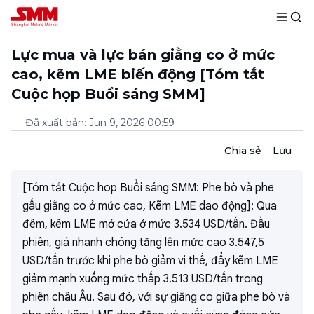
Lực mua và lực bán giằng co ở mức
cao, kẽm LME biến động [Tóm tắt
Cuộc họp Buổi sáng SMM]
Đã xuất bản
:
Jun 9, 2026 00:59
Chia sẻ
Lưu
[Tóm tắt Cuộc họp Buổi sáng SMM: Phe bò và phe
gấu giằng co ở mức cao, Kẽm LME dao động]: Qua
đêm, kẽm LME mở cửa ở mức 3.534 USD/tấn. Đầu
phiên, giá nhanh chóng tăng lên mức cao 3.547,5
USD/tấn trước khi phe bò giảm vị thế, đẩy kẽm LME
giảm mạnh xuống mức thấp 3.513 USD/tấn trong
phiên châu Âu. Sau đó, với sự giằng co giữa phe bò và