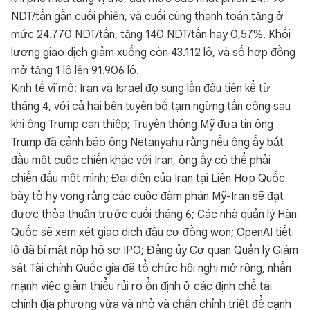
NDT/tấn gần cuối phiên, và cuối cùng thanh toán tăng ở
mức 24.770 NDT/tấn, tăng 140 NDT/tấn hay 0,57%. Khối
lượng giao dịch giảm xuống còn 43.112 lô, và số hợp đồng
mở tăng 1 lô lên 91.906 lô.
Kinh tế vĩ mô: Iran và Israel đọ súng lần đầu tiên kể từ
tháng 4, với cả hai bên tuyên bố tạm ngừng tấn công sau
khi ông Trump can thiệp; Truyền thông Mỹ đưa tin ông
Trump đã cảnh báo ông Netanyahu rằng nếu ông ấy bắt
đầu một cuộc chiến khác với Iran, ông ấy có thể phải
chiến đấu một mình; Đại diện của Iran tại Liên Hợp Quốc
bày tỏ hy vọng rằng các cuộc đàm phán Mỹ-Iran sẽ đạt
được thỏa thuận trước cuối tháng 6; Các nhà quản lý Hàn
Quốc sẽ xem xét giao dịch đầu cơ đồng won; OpenAI tiết
lộ đã bí mật nộp hồ sơ IPO; Đảng ủy Cơ quan Quản lý Giám
sát Tài chính Quốc gia đã tổ chức hội nghị mở rộng, nhấn
mạnh việc giảm thiểu rủi ro ổn định ở các định chế tài
chính địa phương vừa và nhỏ và chấn chỉnh triệt để cạnh