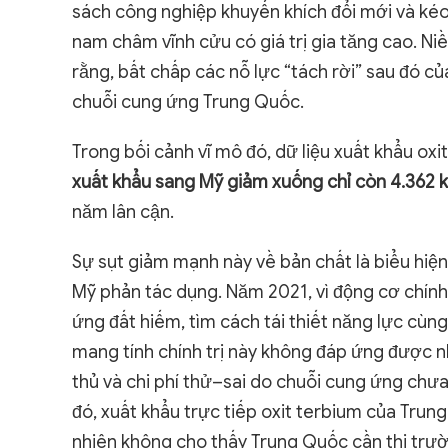
sách công nghiệp khuyến khích đổi mới và kéo 
nam châm vĩnh cửu có giá trị gia tăng cao. N
rằng, bất chấp các nỗ lực “tách rời” sau đó 
chuỗi cung ứng Trung Quốc.
Trong bối cảnh vĩ mô đó, dữ liệu xuất khẩu ox
xuất khẩu sang Mỹ giảm xuống chỉ còn 4.362 
năm lân cận.
Sự sụt giảm mạnh này về bản chất là biểu hiện
Mỹ phản tác dụng. Năm 2021, vì động cơ chính
ứng đất hiếm, tìm cách tái thiết năng lực cùn
mang tính chính trị này không đáp ứng được n
thủ và chi phí thử–sai do chuỗi cung ứng ch
đó, xuất khẩu trực tiếp oxit terbium của Trun
nhiên không cho thấy Trung Quốc cần thị trườ