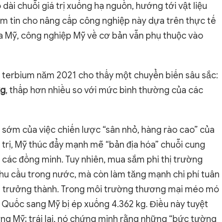
dài chuỗi giá trị xuống hạ nguồn, hướng tới vật liệu
iềm tin cho nâng cấp công nghiệp này dựa trên thực tế
của Mỹ, công nghiệp Mỹ về cơ bản vẫn phụ thuộc vào
it terbium năm 2021 cho thấy một chuyển biến sâu sắc:
kg
, thấp hơn nhiều so với mức bình thường của các
 sớm của việc chiến lược “sân nhỏ, hàng rào cao” của
 trị, Mỹ thúc đẩy mạnh mẽ “bản địa hóa” chuỗi cung
g các đồng minh. Tuy nhiên, mua sắm phi thị trường
hu cầu trong nước, mà còn làm tăng mạnh chi phí tuân
ưa trưởng thành. Trong môi trường thương mại méo mó
g Quốc sang Mỹ bị ép xuống 4.362 kg. Điều này tuyệt
ng Mỹ; trái lại, nó chứng minh rằng những “bức tường