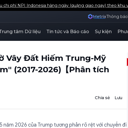
u chi phí NPI Indonesia hàng ngày (quặng giao ngay) theo khu 
Metrix
Thông báo
Trung tâm Dữ liệu
Tin tức và Báo cáo
Sự kiện
Phươ
Cờ Vây Đất Hiếm Trung-Mỹ
um" (2017-2026)【Phân tích
Chia sẻ
Lưu
5 năm 2026 của Trump tương phản rõ rệt với chuyến đi