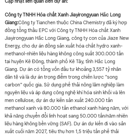
Cập nhật liên quan đến dự án:
Công ty TNHH Hóa chất Xanh Jiayirongyuan Hắc Long
Giang:
Công ty Tianchen thuộc China Chemistry đã ký hợp
đồng tổng thầu EPC với Công ty TNHH Hóa chất Xanh
Jiayirongyuan Hắc Long Giang, công ty con của Jiaze New
Energy, cho dự án đồng sản xuất hóa chất hydro xanh-
methanol-nhiên liệu hàng không công suất 300.000 tấn
tại huyện Kê Đông, thành phố Kê Tây, tỉnh Hắc Long
Giang. Dự án có tổng vốn đầu tư khoảng 3,557 tỷ nhân
dân tệ và là dự án trọng điểm trong chiến lược "song
carbon" quốc gia. Sử dụng phế thải nông lâm nghiệp làm
nguyên liệu và áp dụng công nghệ khí hóa sinh khối và lên
men cellulose, dự án dự kiến sản xuất 240.000 tấn
methanol xanh và 80.000 tấn ethanol xanh hàng năm, với
khả năng chuyển đổi linh hoạt sang 50.000 tấn/năm nhiên
liệu hàng không bền vững (SAF). Dự án dự kiến đi vào sản
xuất cuối năm 2027, tiêu thụ hơn 1,5 triệu tấn phế thải