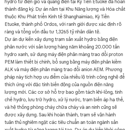
hydro từ điện gió và quang điện tại Kỳ Tiền Etuoke đã hoàn
thành đăng ký. Dự án nằm tại Khu Năng lượng và Hóa chất
thuộc Khu Phát triển Kinh tế Shanghaimiao, Kỳ Tiền
Etuoke, thành phố Ordos, với ranh giới được xác định rõ
ràng và tổng vốn đầu tư 1,3265 tỷ nhân dân tệ.
Dự án dự kiến xây dựng trạm sản xuất hydro bằng điện
phân nước với sản lượng hàng năm khoảng 20.000 tấn
hydro xanh, sử dụng máy điện phân màng trao đổi proton
PEM làm thiết bị chính, bổ sung bằng máy điện phân kiềm
ALK và máy điện phân màng trao đổi anion AEM. Phương
pháp này tích hợp ưu điểm của nhiều lộ trình công nghệ để
thích ứng với đặc tính biến động của nguồn điện năng
lượng mới. Các cơ sở hỗ trợ bao gồm tách khí-lỏng, tinh
chế hydro, lưu trữ hydro, xử lý nước, trạm biến áp hạ thế,
và hệ thống phòng cháy chữa cháy và an ninh cũng sẽ
được xây dựng. Sau khi hoàn thành, trạm sẽ vận hành
tuân thủ nghiêm ngặt các tiêu chuẩn an toàn ngành sản