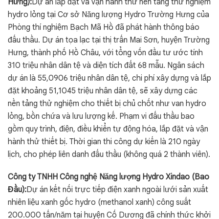
Hưng):
Dự án lắp đặt và vận hành thử nền tảng thử nghiệm
hydro lỏng tại Cơ sở Năng lượng Hydro Trường Hưng của
Phòng thí nghiệm Bạch Mã Hồ đã phát hành thông báo
đấu thầu. Dự án tọa lạc tại thị trấn Mai Sơn, huyện Trường
Hưng, thành phố Hồ Châu, với tổng vốn đầu tư ước tính
310 triệu nhân dân tệ và diện tích đất 68 mẫu. Ngân sách
dự án là 55,0906 triệu nhân dân tệ, chi phí xây dựng và lắp
đặt khoảng 51,1045 triệu nhân dân tệ, sẽ xây dựng các
nền tảng thử nghiệm cho thiết bị chủ chốt như van hydro
lỏng, bồn chứa và lưu lượng kế. Phạm vi đấu thầu bao
gồm quy trình, điện, điều khiển tự động hóa, lắp đặt và vận
hành thử thiết bị. Thời gian thi công dự kiến là 210 ngày
lịch, cho phép liên danh đấu thầu (không quá 2 thành viên).
Công ty TNHH Công nghệ Năng lượng Hydro Xindao (Bao
Đầu):
Dự án kết nối trực tiếp điện xanh ngoài lưới sản xuất
nhiên liệu xanh gốc hydro (methanol xanh) công suất
200.000 tấn/năm tại huyện Cố Dương đã chính thức khởi