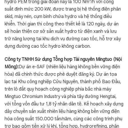
hydro PEM trong giai đoạn này là 100 Nm³/h với công
suất định mức 200 kW, được trang bị hệ thống điện phân
skid, máy nén, cụm bình chứa hydro và hệ thống điều
khiển. Thời gian thi công theo thiết kế là 120 ngày, dự án
sẽ hoàn thiện cơ sở sản xuất hydro từ điện xanh và lưu
trữ năng lượng tại khu dịch vụ đường cao tốc, hỗ trợ xây
dựng đường cao tốc hydro không carbon.
Công ty TNHH Sử dụng Tổng hợp Tài nguyên Mingtuo (Nội
Mông):
Dự án e-SAF (nhiên liệu hàng không bền vững điện
hóa) đã chính thức được phê duyệt đăng ký. Dự án tọa
lạc tại Khu công nghiệp Cửu Nguyên, thành phố Bao Đầu,
trên lô đất quy hoạch công nghiệp phía bắc nhà máy
Mingtuo Chromium Industry và phía tây đường Hengtai,
với tổng vốn đầu tư 1,8 tỷ nhân dân tệ. Kế hoạch xây dựng
dây chuyền sản xuất nhiên liệu hàng không bền vững điện
hóa công suất 150.000 tấn/năm, cùng các công trình phụ
trợ bao gồm tiền xử lý khí, tổng hợp, hydrorefining, phân