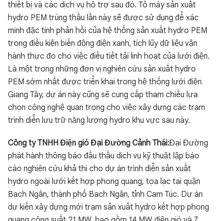
thiết bị và các dịch vụ hỗ trợ sau đó. Tổ máy sản xuất
hydro PEM trúng thầu lần này sẽ được sử dụng để xác
minh đặc tính phản hồi của hệ thống sản xuất hydro PEM
trong điều kiện biến động điện xanh, tích lũy dữ liệu vận
hành thực đo cho việc điều tiết tải linh hoạt của lưới điện.
Là một trong những đơn vị nghiên cứu sản xuất hydro
PEM sớm nhất được triển khai trong hệ thống lưới điện
Giang Tây, dự án này cũng sẽ cung cấp tham chiếu lựa
chọn công nghệ quan trọng cho việc xây dựng các trạm
trình diễn lưu trữ năng lượng hydro khu vực sau này.
Công ty TNHH Điện gió Đại Đường Cảnh Thái:
Đại Đường
phát hành thông báo đấu thầu dịch vụ kỹ thuật lập báo
cáo nghiên cứu khả thi cho dự án trình diễn sản xuất
hydro ngoài lưới kết hợp phong quang, tọa lạc tại quận
Bạch Ngân, thành phố Bạch Ngân, tỉnh Cam Túc. Dự án
dự kiến xây dựng mới trạm sản xuất hydro kết hợp phong
quang công suất 21 MW, bao gồm 14 MW điện gió và 7