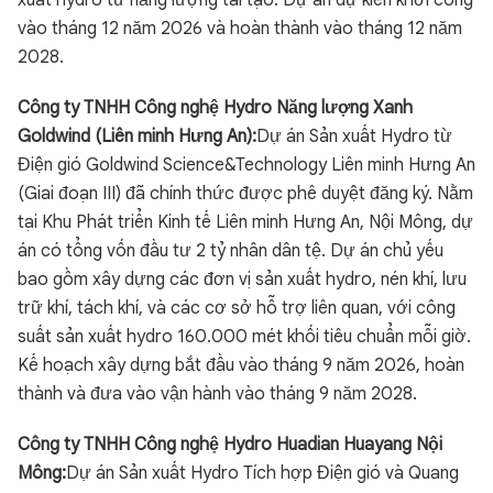
xuất hydro từ năng lượng tái tạo. Dự án dự kiến khởi công
vào tháng 12 năm 2026 và hoàn thành vào tháng 12 năm
2028.
Công ty TNHH Công nghệ Hydro Năng lượng Xanh
Goldwind (Liên minh Hưng An):
Dự án Sản xuất Hydro từ
Điện gió Goldwind Science&Technology Liên minh Hưng An
(Giai đoạn III) đã chính thức được phê duyệt đăng ký. Nằm
tại Khu Phát triển Kinh tế Liên minh Hưng An, Nội Mông, dự
án có tổng vốn đầu tư 2 tỷ nhân dân tệ. Dự án chủ yếu
bao gồm xây dựng các đơn vị sản xuất hydro, nén khí, lưu
trữ khí, tách khí, và các cơ sở hỗ trợ liên quan, với công
suất sản xuất hydro 160.000 mét khối tiêu chuẩn mỗi giờ.
Kế hoạch xây dựng bắt đầu vào tháng 9 năm 2026, hoàn
thành và đưa vào vận hành vào tháng 9 năm 2028.
Công ty TNHH Công nghệ Hydro Huadian Huayang Nội
Mông
:
Dự án Sản xuất Hydro Tích hợp Điện gió và Quang