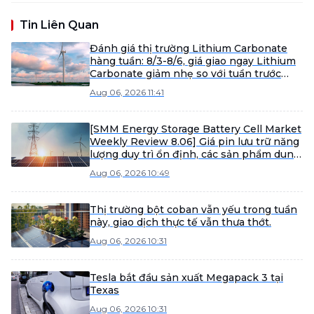
Tin Liên Quan
Đánh giá thị trường Lithium Carbonate
hàng tuần: 8/3-8/6, giá giao ngay Lithium
Carbonate giảm nhẹ so với tuần trước
[Đánh giá tuần SMM]
Aug 06, 2026 11:41
[SMM Energy Storage Battery Cell Market
Weekly Review 8.06] Giá pin lưu trữ năng
lượng duy trì ổn định, các sản phẩm dung
lượng lớn dự kiến tăng tốc xuất hàng
Aug 06, 2026 10:49
trong nửa cuối năm.
Thị trường bột coban vẫn yếu trong tuần
này, giao dịch thực tế vẫn thưa thớt.
Aug 06, 2026 10:31
Tesla bắt đầu sản xuất Megapack 3 tại
Texas
Aug 06, 2026 10:31