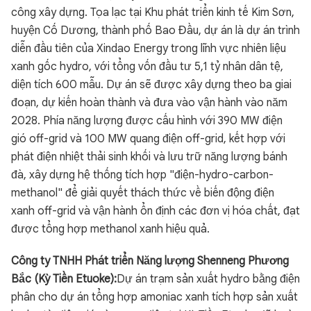
công xây dựng. Tọa lạc tại Khu phát triển kinh tế Kim Sơn,
huyện Cố Dương, thành phố Bao Đầu, dự án là dự án trình
diễn đầu tiên của Xindao Energy trong lĩnh vực nhiên liệu
xanh gốc hydro, với tổng vốn đầu tư 5,1 tỷ nhân dân tệ,
diện tích 600 mẫu. Dự án sẽ được xây dựng theo ba giai
đoạn, dự kiến hoàn thành và đưa vào vận hành vào năm
2028. Phía năng lượng được cấu hình với 390 MW điện
gió off-grid và 100 MW quang điện off-grid, kết hợp với
phát điện nhiệt thải sinh khối và lưu trữ năng lượng bánh
đà, xây dựng hệ thống tích hợp "điện-hydro-carbon-
methanol" để giải quyết thách thức về biến động điện
xanh off-grid và vận hành ổn định các đơn vị hóa chất, đạt
được tổng hợp methanol xanh hiệu quả.
Công ty TNHH Phát triển Năng lượng Shenneng Phương
Bắc (Kỳ Tiền Etuoke):
Dự án trạm sản xuất hydro bằng điện
phân cho dự án tổng hợp amoniac xanh tích hợp sản xuất