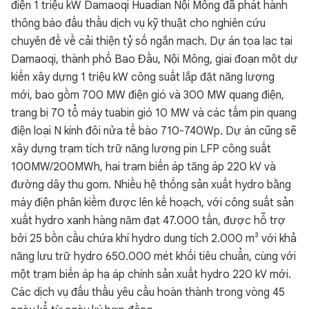
điện 1 triệu kW Damaoqi Huadian Nội Mông đã phát hành
thông báo đấu thầu dịch vụ kỹ thuật cho nghiên cứu
chuyên đề về cải thiện tỷ số ngắn mạch. Dự án tọa lạc tại
Damaoqi, thành phố Bao Đầu, Nội Mông, giai đoạn một dự
kiến xây dựng 1 triệu kW công suất lắp đặt năng lượng
mới, bao gồm 700 MW điện gió và 300 MW quang điện,
trang bị 70 tổ máy tuabin gió 10 MW và các tấm pin quang
điện loại N kính đôi nửa tế bào 710-740Wp. Dự án cũng sẽ
xây dựng trạm tích trữ năng lượng pin LFP công suất
100MW/200MWh, hai trạm biến áp tăng áp 220 kV và
đường dây thu gom. Nhiều hệ thống sản xuất hydro bằng
máy điện phân kiềm được lên kế hoạch, với công suất sản
xuất hydro xanh hàng năm đạt 47.000 tấn, được hỗ trợ
bởi 25 bồn cầu chứa khí hydro dung tích 2.000 m³ với khả
năng lưu trữ hydro 650.000 mét khối tiêu chuẩn, cùng với
một trạm biến áp hạ áp chính sản xuất hydro 220 kV mới.
Các dịch vụ đấu thầu yêu cầu hoàn thành trong vòng 45