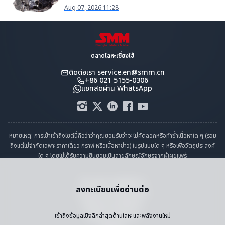
Aug 07, 2026 11:28
ตลาดโลหะเซี่ยงไฮ้
ติดต่อเรา
service.en@smm.cn
+86 021 5155-0306
แชทสดผ่าน WhatsApp
หมายเหตุ: การเข้าเข้าถึงไซต์นี้ถือว่าว่าคุณยอมรับว่าจะไม่คัดลอกหรือทำซ้ำเนื้อหาใด ๆ (รวม
ถึงแต่ไม่จำกัดเฉพาะราคาเดี่ยว กราฟ หรือเนื้อหาข่าว) ในรูปแบบใด ๆ หรือเพื่อวัตถุประสงค์
ใด ๆ โดยไม่ได้รับความยินยอมเป็นลายลักษณ์อักษรจากผู้เผยแพร่
คำแถลงการปฏิบัติตาม
ลงทะเบียนเพื่ออ่านต่อ
นโยบายความเป็นส่วนตัว
ข้อกำหนดและเงื่อนไข
ปฏิทินราราวันหยุด
เข้าถึงข้อมูลเชิงลึกล่าสุดด้านโลหะและพลังงานใหม่