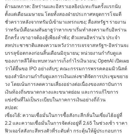
ด้านมหภาค: อิหร่านและอิสราเอลยิงปะทะกันครั้งแรกนับ
ตั้งแต่เดือนเมษายน โดยทั้งสองฝ่ายประกาศหยุดการโจมตี
ชั่วคราวหลังจากทรัมป์เข้ามาแทรกแซง; สื่อสหรัฐฯ รายงาน
ว่าทรัมป์เตือนเนทันยาฮูว่าหากเขาเริ่มทำสงครามกับอิหร่าน
อีกครั้ง เขาอาจต้องสู้เพียงลำพัง; ตัวแทนอิหร่าน's ประจำ
สหประชาชาติแสดงความหวังว่าการเจรจาสหรัฐฯ-อิหร่านจะ
บรรลุข้อตกลงก่อนสิ้นเดือนมิถุนายน; หน่วยงานกำกับดูแล
ของเกาหลีใต้จะทบทวนการเก็งกำไรเงินวอน; OpenAI เปิดเผย
ว่าได้ยื่นขอ IPO อย่างลับๆ; คณะกรรมการพรรคคอมมิวนิสต์
ของสำนักงานกำกับดูแลการเงินแห่งชาติจัดการประชุมขยาย
วง โดยเน้นการลดความเสี่ยงอย่างต่อเนื่องของสถาบันการ
เงินท้องถิ่นขนาดกลางและขนาดย่อม และการแก้ไขการ
แข่งขันที่ไม่เป็นระเบียบในภาคการเงินอย่างถี่ถ้วน
สปอต:
เซี่ยงไฮ้: ความเชื่อมั่นในการซื้อสังกะสีกลั่นในเซี่ยงไฮ้อยู่ที่
2.2 และความเชื่อมั่นในการจัดส่งอยู่ที่ 2.65 ในช่วงเช้า ราคา
ฟิวเจอร์สสังกะสีทรงตัวที่ระดับต่ำ กระตุ้นให้ผู้ประกอบการ