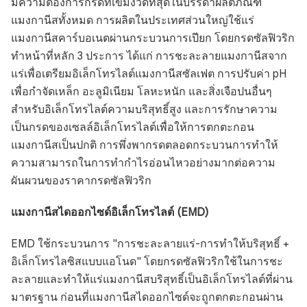
มีความต้องการกรดที่เข้มงวดที่สุดในบรรดาผลิตภัณฑ์
แมงกานีสทั้งหมด การผลิตในประเทศส่วนใหญ่ใช้แร่
แมงกานีสคาร์บอเนตผ่านกระบวนการเปียก โดยกรดซัลฟิวริก
ทำหน้าที่หลัก 3 ประการ ได้แก่ การชะละลายแมงกานีสจาก
แร่เพื่อเตรียมอิเล็กโทรไลต์แมงกานีสซัลเฟต การปรับค่า pH
เพื่อกำจัดเหล็ก อะลูมิเนียม โลหะหนัก และสิ่งเจือปนอื่นๆ
สำหรับอิเล็กโทรไลต์ความบริสุทธิ์สูง และการรักษาความ
เป็นกรดของเซลล์อิเล็กโทรไลต์เพื่อให้การตกตะกอน
แมงกานีสเป็นปกติ การพึ่งพากรดตลอดกระบวนการทำให้
ความสามารถในการทำกำไรอ่อนไหวอย่างมากต่อความ
ผันผวนของราคากรดซัลฟิวริก
แมงกานีสไดออกไซด์อิเล็กโทรไลต์ (EMD)
EMD ใช้กระบวนการ "การชะละลายแร่-การทำให้บริสุทธิ์ +
อิเล็กโทรไลซิสแบบแอโนด" โดยกรดซัลฟิวริกใช้ในการชะ
ละลายและทำให้แร่แมงกานีสบริสุทธิ์เป็นอิเล็กโทรไลต์ที่ผ่าน
มาตรฐาน ก่อนที่แมงกานีสไดออกไซด์จะถูกตกตะกอนผ่าน