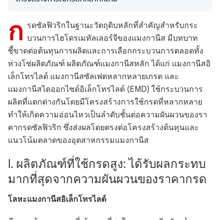
ก
รดซัลฟิวริกในฐานะวัตถุดิบหลักที่สำคัญสำหรับกระ
บวนการไฮโดรเมทัลเลอร์จีของแมงกานีส มีบทบาท
ชี้ขาดต่อต้นทุนการผลิตและการเลือกกระบวนการตลอดทั้ง
ห่วงโซ่ผลิตภัณฑ์ ผลิตภัณฑ์แมงกานีสหลัก ได้แก่ แมงกานีสอิ
เล็กโทรไลต์ แมงกานีสซัลเฟตหลากหลายเกรด และ
แมงกานีสไดออกไซด์อิเล็กโทรไลต์ (EMD) ใช้กระบวนการ
ผลิตที่แตกต่างกันโดยมีโครงสร้างการใช้กรดที่หลากหลาย
ทำให้เกิดความอ่อนไหวเป็นลำดับชั้นต่อความผันผวนของรา
คากรดซัลฟิวริก ซึ่งส่งผลโดยตรงต่อโครงสร้างต้นทุนและ
แนวโน้มตลาดของอุตสาหกรรมแมงกานีส
I. ผลิตภัณฑ์ที่ใช้กรดสูง: ได้รับผลกระทบ
มากที่สุดจากความผันผวนของราคากรด
โลหะแมงกานีสอิเล็กโทรไลต์