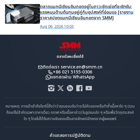
ตลาดแมกนีเซียมอินกอตอยู่ในภาวะชักเย่อที่ชะงักงัน:
แรงหนุนด้านต้นทุนอยู่คู่กับอุปสงค์ที่อ่อนแอ [รายงาน
ราคาสปอตแมกนีเซียมอินกอตจาก SMM]
Aug 06, 2026 10:03
ตลาดโลหะเซี่ยงไฮ้
ติดต่อเรา
service.en@smm.cn
+86 021 5155-0306
แชทสดผ่าน WhatsApp
หมายเหตุ: การเข้าเข้าถึงไซต์นี้ถือว่าว่าคุณยอมรับว่าจะไม่คัดลอกหรือทำซ้ำเนื้อหาใด ๆ (รวม
ถึงแต่ไม่จำกัดเฉพาะราคาเดี่ยว กราฟ หรือเนื้อหาข่าว) ในรูปแบบใด ๆ หรือเพื่อวัตถุประสงค์
ใด ๆ โดยไม่ได้รับความยินยอมเป็นลายลักษณ์อักษรจากผู้เผยแพร่
คำแถลงการปฏิบัติตาม