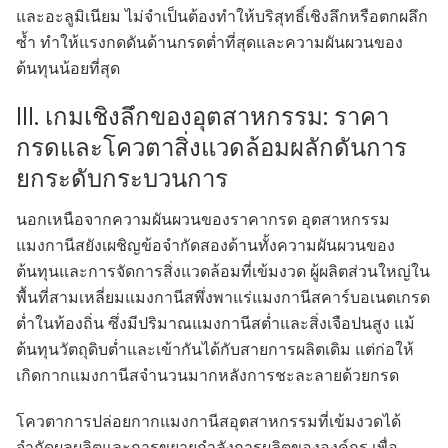
และอะลูมิเนียม ไม่จำเป็นต้องทำให้บริสุทธิ์เชิงลึกหรือตกผลึก
ซ้ำ ทำให้แรงกดดันด้านกรดต่ำที่สุดและความผันผวนของ
ต้นทุนน้อยที่สุด
III. เกมเชิงลึกของอุตสาหกรรม: ราคา
กรดและโควตาสิ่งแวดล้อมผลักดันการ
ยกระดับกระบวนการ
นอกเหนือจากความผันผวนของราคากรด อุตสาหกรรม
แมงกานีสยังเผชิญข้อจำกัดสองด้านทั้งความผันผวนของ
ต้นทุนและการจัดการสิ่งแวดล้อมที่เข้มงวด ผู้ผลิตส่วนใหญ่ใน
พื้นที่สามเหลี่ยมแมงกานีสพึ่งพาแร่แมงกานีสคาร์บอเนตเกรด
ต่ำในท้องถิ่น ซึ่งมีปริมาณแมงกานีสต่ำและสิ่งเจือปนสูง แม้
ต้นทุนวัตถุดิบต่ำและเข้ากันได้กับสายการผลิตเดิม แต่ก่อให้
เกิดกากแมงกานีสจำนวนมากหลังการชะละลายด้วยกรด
โควตาการปล่อยกากแมงกานีสอุตสาหกรรมที่เข้มงวดได้