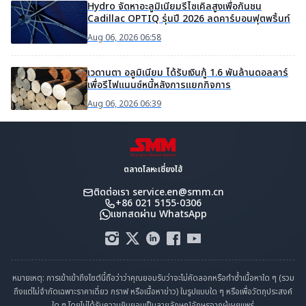
Hydro จัดหาอะลูมิเนียมรีไซเคิลสูงเพื่อกันชน
Cadillac OPTIQ รุ่นปี 2026 ลดคาร์บอนฟุตพริ้นท์
Aug 06, 2026 06:58
เวดานตา อลูมิเนียม ได้รับเงินกู้ 1.6 พันล้านดอลลาร์
เพื่อรีไฟแนนซ์หนี้หลังการแยกกิจการ
Aug 06, 2026 06:39
ตลาดโลหะเซี่ยงไฮ้
ติดต่อเรา
service.en@smm.cn
+86 021 5155-0306
แชทสดผ่าน WhatsApp
หมายเหตุ: การเข้าเข้าถึงไซต์นี้ถือว่าว่าคุณยอมรับว่าจะไม่คัดลอกหรือทำซ้ำเนื้อหาใด ๆ (รวม
ถึงแต่ไม่จำกัดเฉพาะราคาเดี่ยว กราฟ หรือเนื้อหาข่าว) ในรูปแบบใด ๆ หรือเพื่อวัตถุประสงค์
ใด ๆ โดยไม่ได้รับความยินยอมเป็นลายลักษณ์อักษรจากผู้เผยแพร่