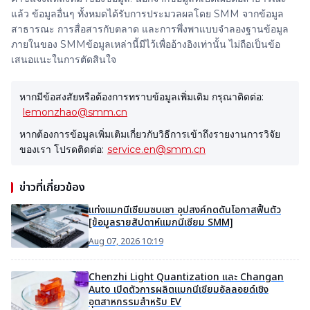
แล้ว ข้อมูลอื่นๆ ทั้งหมดได้รับการประมวลผลโดย SMM จากข้อมูล
สาธารณะ การสื่อสารกับตลาด และการพึ่งพาแบบจำลองฐานข้อมูล
ภายในของ SMMข้อมูลเหล่านี้มีไว้เพื่ออ้างอิงเท่านั้น ไม่ถือเป็นข้อ
เสนอแนะในการตัดสินใจ
หากมีข้อสงสัยหรือต้องการทราบข้อมูลเพิ่มเติม กรุณาติดต่อ:
lemonzhao@smm.cn
หากต้องการข้อมูลเพิ่มเติมเกี่ยวกับวิธีการเข้าถึงรายงานการวิจัย
ของเรา โปรดติดต่อ:
service.en@smm.cn
ข่าวที่เกี่ยวข้อง
แท่งแมกนีเซียมซบเซา อุปสงค์กดดันโอกาสฟื้นตัว
[ข้อมูลรายสัปดาห์แมกนีเซียม SMM]
Aug 07, 2026 10:19
Chenzhi Light Quantization และ Changan
Auto เปิดตัวการผลิตแมกนีเซียมอัลลอยด์เชิง
อุตสาหกรรมสำหรับ EV