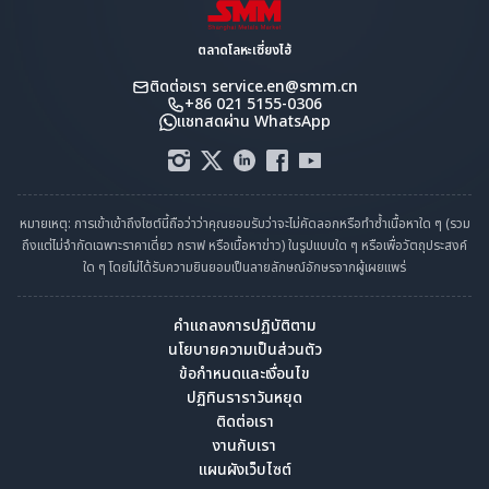
ตลาดโลหะเซี่ยงไฮ้
ติดต่อเรา
service.en@smm.cn
+86 021 5155-0306
แชทสดผ่าน WhatsApp
หมายเหตุ: การเข้าเข้าถึงไซต์นี้ถือว่าว่าคุณยอมรับว่าจะไม่คัดลอกหรือทำซ้ำเนื้อหาใด ๆ (รวม
ถึงแต่ไม่จำกัดเฉพาะราคาเดี่ยว กราฟ หรือเนื้อหาข่าว) ในรูปแบบใด ๆ หรือเพื่อวัตถุประสงค์
ใด ๆ โดยไม่ได้รับความยินยอมเป็นลายลักษณ์อักษรจากผู้เผยแพร่
คำแถลงการปฏิบัติตาม
นโยบายความเป็นส่วนตัว
ข้อกำหนดและเงื่อนไข
ปฏิทินราราวันหยุด
ติดต่อเรา
งานกับเรา
แผนผังเว็บไซต์