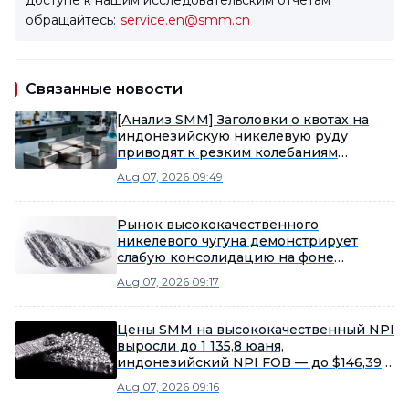
доступе к нашим исследовательским отчётам
обращайтесь:
service.en@smm.cn
Связанные новости
[Анализ SMM] Заголовки о квотах на
индонезийскую никелевую руду
приводят к резким колебаниям
китайских фьючерсов на
Aug 07, 2026 09:49
нержавеющую сталь
Рынок высококачественного
никелевого чугуна демонстрирует
слабую консолидацию на фоне
восстановления предложения и
Aug 07, 2026 09:17
осторожного спроса
Цены SMM на высококачественный NPI
выросли до 1 135,8 юаня,
индонезийский NPI FOB — до $146,39
на фоне рыночных колебаний
Aug 07, 2026 09:16