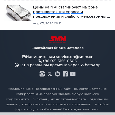
Цены на NPI стагнируют на фоне
противостояния спроса и
предложения и слабого межсезонного
спроса.
Aug 07, 2026 09:13
Шанхайская биржа металлов
Напишите нам
service.en@smm.cn
+86 021 5155-0306
Чат в реальном времени через WhatsApp
Уведомление： Посещая данный сайт， вы соглашаетесь не
копировать и не воспроизводить любую часть его
содержимого （включая， но не ограничиваясь， отдельными
ценами， графиками или новостными материалами） в любой
форме или для любых целей без предварительного
письменного согласия издателя。