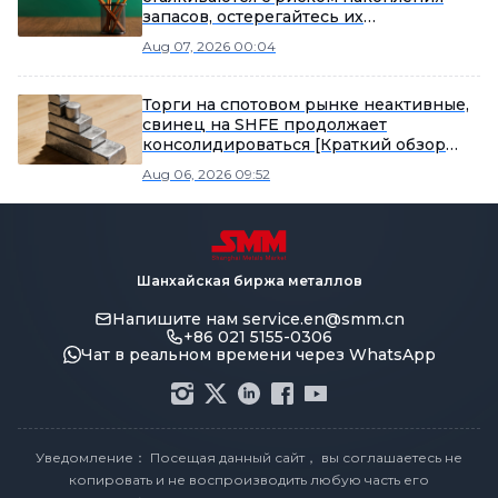
запасов, остерегайтесь их
сдерживающего влияния на цены на
Aug 07, 2026 00:04
свинец [Утренние заметки SMM по
свинцу]
Торги на спотовом рынке неактивные,
свинец на SHFE продолжает
консолидироваться [Краткий обзор
свинцовых фьючерсов]
Aug 06, 2026 09:52
Шанхайская биржа металлов
Напишите нам
service.en@smm.cn
+86 021 5155-0306
Чат в реальном времени через WhatsApp
Уведомление： Посещая данный сайт， вы соглашаетесь не
копировать и не воспроизводить любую часть его