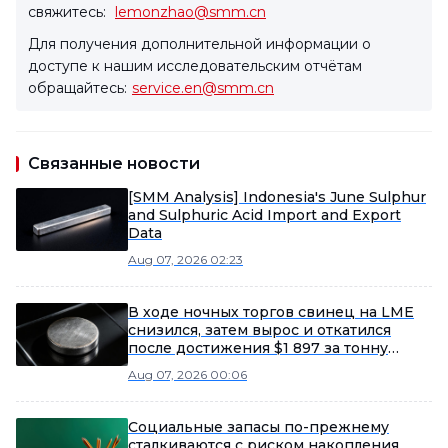
свяжитесь:
lemonzhao@smm.cn
Для получения дополнительной информации о
доступе к нашим исследовательским отчётам
обращайтесь:
service.en@smm.cn
Связанные новости
[SMM Analysis] Indonesia's June Sulphur
and Sulphuric Acid Import and Export
Data
Aug 07, 2026 02:23
В ходе ночных торгов свинец на LME
снизился, затем вырос и откатился
после достижения $1 897 за тонну
[SMM: Утренний обзор рынка свинца]
Aug 07, 2026 00:06
Социальные запасы по-прежнему
сталкиваются с риском накопления