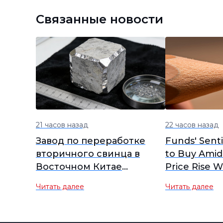
Связанные новости
21 часов назад
22 часов назад
Завод по переработке
Funds' Sent
вторичного свинца в
to Buy Amid
Восточном Китае
Price Rise W
приостанавливает
SHFE Lead O
Читать далее
Читать далее
производство на 3
Closed High
месяца, отслеживая
Futures Brie
рынок на предмет