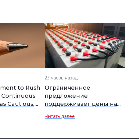
23 часов назад
iment to Rush
Ограниченное
 Continuous
предложение
as Cautious,
поддерживает цены на
nly Slightly
аккумуляторный лом, на
Читать далее
er Today [Lead
следующей неделе
f]
ожидаются изменения в
закупочных настроениях