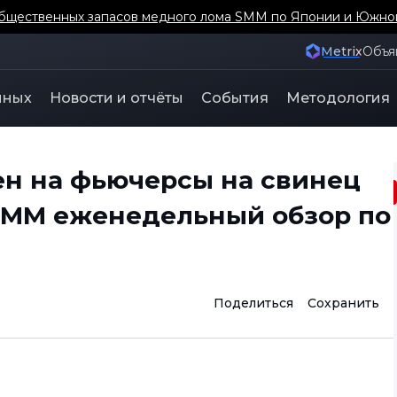
бщественных запасов медного лома SMM по Японии и Южно
Metrix
Объя
нных
Новости и отчёты
События
Методология
н на фьючерсы на свинец
 [SMM еженедельный обзор по
Поделиться
Сохранить