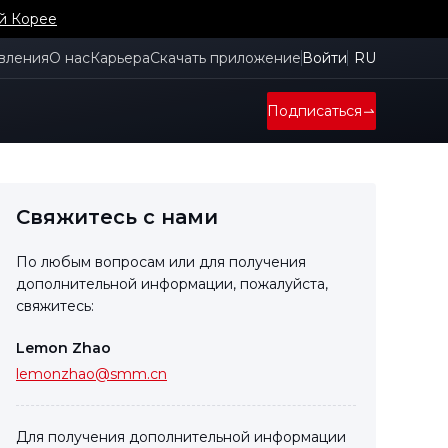
й Корее
вления
О нас
Карьера
Скачать приложение
Войти
RU
Подписаться
Свяжитесь с нами
По любым вопросам или для получения
дополнительной информации, пожалуйста,
свяжитесь:
Lemon Zhao
lemonzhao@smm.cn
Для получения дополнительной информации