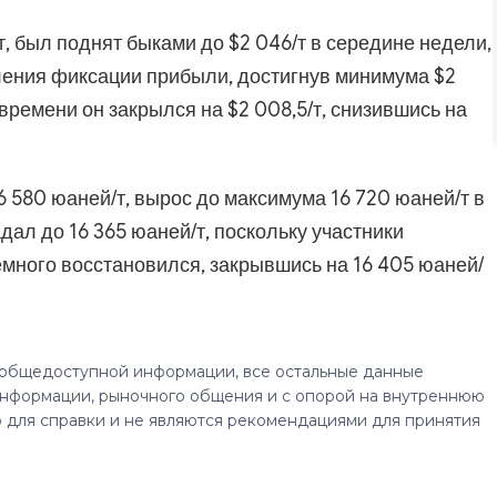
, был поднят быками до $2 046/т в середине недели,
ления фиксации прибыли, достигнув минимума $2
 времени он закрылся на $2 008,5/т, снизившись на
6 580 юаней/т, вырос до максимума 16 720 юаней/т в
ал до 16 365 юаней/т, поскольку участники
емного восстановился, закрывшись на 16 405 юаней/
 общедоступной информации, все остальные данные
нформации, рыночного общения и с опорой на внутреннюю
 для справки и не являются рекомендациями для принятия