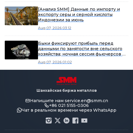
[Анализ SMM] Данные по импорту и
экспорту серы и серной кислоты
Индонезии за июнь
Aug 07, 2026 03:12
Быки фиксируют прибыль перед
данными по занятости вне сельского
хозяйства; ночная сессия фьючерсов на
олово SHFE 2609 закрылась на отметке
Aug 07, 2026 01:02
431 080 юаней за тонну [Утренний
обзор рынка олова SMM]
Шанхайская биржа металлов
Напишите нам
service.en@smm.cn
+86 021 5155-0306
Чат в реальном времени через WhatsApp