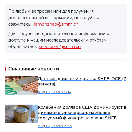
По любым вопросам или для получения
дополнительной информации, пожалуйста,
свяжитесь:
lemonzhao@smm.cn
Для получения дополнительной информации о
доступе к нашим исследовательским отчётам
обращайтесь:
service.en@smm.cn
Связанные новости
Данные: движение рынка SHFE, DCE (7
августа)
Aug 07, 2026 08:14
Колебания доллара США доминируют в
динамике фьючерсов, наиболее
торгуемый фьючерс на олово SHFE
консолидируется утром [Обзор SMM по
Aug 07, 2026 03:45
олову на середину дня]