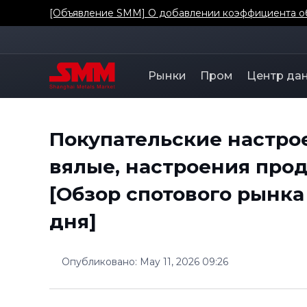
[Объявление SMM] О добавлении коэффициента о
Рынки
Пром
Центр да
Покупательские настро
вялые, настроения про
[Обзор спотового рынк
дня]
Опубликовано
:
May 11, 2026 09:26