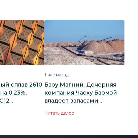
1 час назад
й сплав 2610
Баоу Магний: Дочерняя
на 0,23%,
компания Чаоху Баомэй
C12
владеет запасами
я на фоне
доломитовой руды в
Читать далее
роса
объёме 90 миллионов
тонн и ведёт добычу.