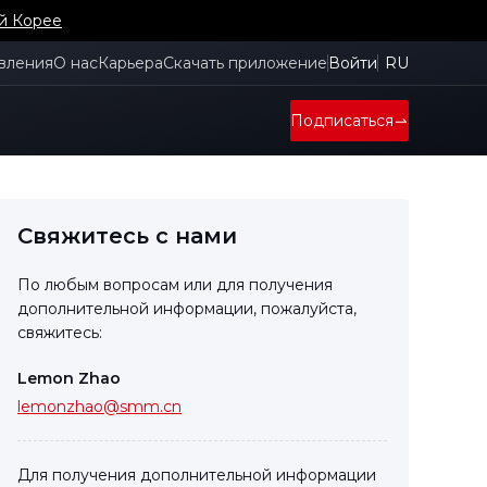
й Корее
вления
О нас
Карьера
Скачать приложение
Войти
RU
Подписаться
Свяжитесь с нами
По любым вопросам или для получения
дополнительной информации, пожалуйста,
свяжитесь:
Lemon Zhao
lemonzhao@smm.cn
Для получения дополнительной информации