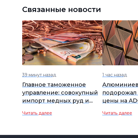
Связанные новости
39 минут назад
1 час назад
Главное таможенное
Алюминиевы
управление: совокупный
подорожал 
импорт медных руд и
цены на AD
концентратов в Китае
укрепляютс
Читать далее
Читать далее
снизился на 1,8% в
слабого сп
годовом исчислении,
январь-июль