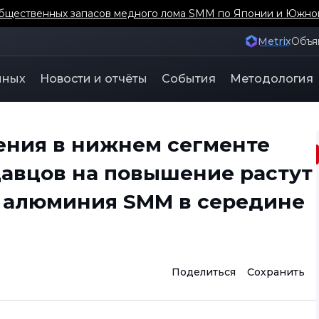
бщественных запасов медного лома SMM по Японии и Южно
Metrix
Объя
нных
Новости и отчёты
События
Методология
ения в нижнем сегменте
давцов на повышение растут
а алюминия SMM в середине
Поделиться
Сохранить