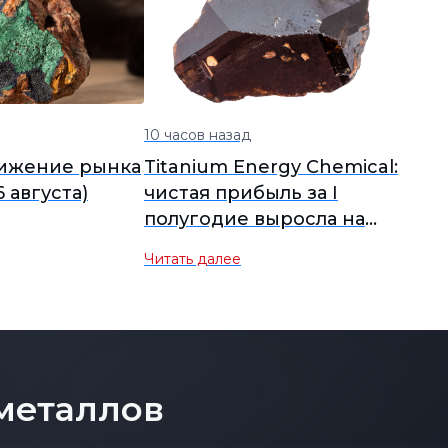
10 часов назад
вижение рынка
Titanium Energy Chemical:
6 августа)
чистая прибыль за I
полугодие выросла на
61,93% г/г, предложен
Читать далее
дивиденд 0,2 юаня на 10
акций
металлов