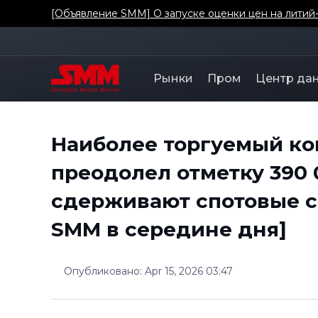
[Объявление SMM] О запуске оценки цен на литий
Рынки
Пром
Центр да
Наиболее торгуемый кон
преодолел отметку 390 
сдерживают спотовые с
SMM в середине дня]
Опубликовано
:
Apr 15, 2026 03:47