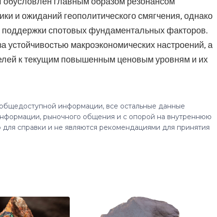
ыл обусловлен главным образом резонансом
ки и ожиданий геополитического смягчения, однако
й поддержки спотовых фундаментальных факторов.
а устойчивостью макроэкономических настроений, а
елей к текущим повышенным ценовым уровням и их
 общедоступной информации, все остальные данные
нформации, рыночного общения и с опорой на внутреннюю
 для справки и не являются рекомендациями для принятия