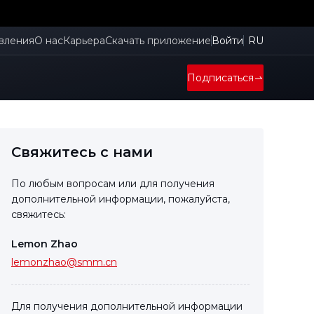
вления
О нас
Карьера
Скачать приложение
Войти
RU
Подписаться
Свяжитесь с нами
По любым вопросам или для получения
дополнительной информации, пожалуйста,
свяжитесь:
Lemon Zhao
lemonzhao@smm.cn
Для получения дополнительной информации