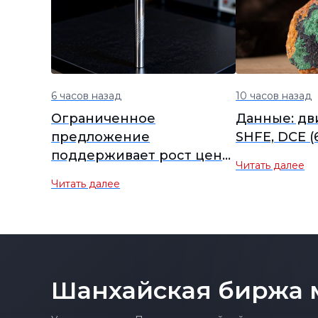
6 часов назад
10 часов назад
Ограниченное
Данные: д
предложение
SHFE, DCE (
поддерживает рост цен
Читать далее
на германий, сектор
Читать далее
редких металлов
укрепляется, в лидерах
роста Yunnan Germanium
и China Tungsten High-
Tech [SMM Flash]
Шанхайская биржа 