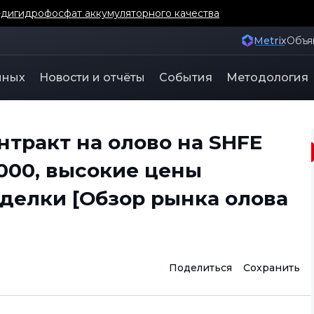
-дигидрофосфат аккумуляторного качества
Metrix
Объя
нных
Новости и отчёты
События
Методология
тракт на олово на SHFE
000, высокие цены
делки [Обзор рынка олова
Поделиться
Сохранить