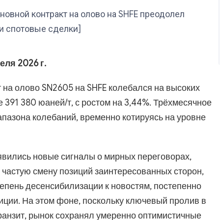
новной контракт на олово на SHFE преодолел
и спотовые сделки]
еля 2026 г.
 на олово SN2605 на SHFE колебался на высоких
 391 380 юаней/т, с ростом на 3,44%. Трёхмесячное
апазона колебаний, временно котируясь на уровне
явились новые сигналы о мирных переговорах,
 частую смену позиций заинтересованных сторон,
пень десенсибилизации к новостям, постепенно
ции. На этом фоне, поскольку ключевый пролив в
ранзит, рынок сохранял умеренно оптимистичные