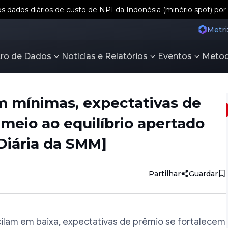
 dados diários de custo de NPI da Indonésia (minério spot) por
Metri
ro de Dados
Notícias e Relatórios
Eventos
Metod
m mínimas, expectativas de
meio ao equilíbrio apertado
 Diária da SMM]
Partilhar
Guardar
cilam em baixa, expectativas de prêmio se fortalecem