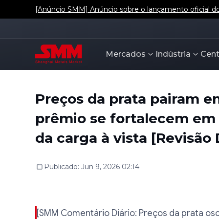
[Anúncio SMM] Anúncio sobre o lançamento oficial dos
Mercados
Indústria
Cent
Preços da prata pairam e
prêmio se fortalecem em 
da carga à vista [Revisão
Publicado
:
Jun 9, 2026 02:14
[SMM Comentário Diário: Preços da prata os