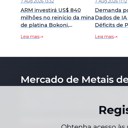
7 Aug 2026 13:32
7 Aug 2026 11:12
ARM investirá US$ 840
Demanda po
milhões no reinício da mina
Dados de IA
de platina Bokoni,
Déficits de
levantando preocupações
Leia mais
Leia mais
sobre o fluxo de caixa
apesar do potencial de
mercado.
Mercado de Metais de
Aviso: Ao acessar este site, você concorda que não co
de seu conteúdo (incluindo, mas não se limitando a pre
conteúdo de notícias) de qualquer forma ou para qual
Regi
consentimento prévio por escrito do editor.
Declaração de conformidade
Política de Priv
|
Obtenha acesso às 