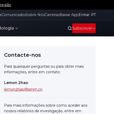
 região
x
Comunicados
Sobre Nós
Carreiras
Baixar App
Entrar
PT
ologia
Subscrever
Contacte-nos
Para quaisquer perguntas ou para obter mais
informações, entre em contato:
Lemon Zhao
lemonzhao@smm.cn
Para mais informações sobre como aceder aos
nossos relatórios de investigação, entre em