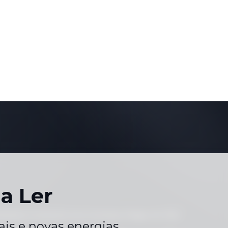
a Ler
eriados
Contacte-nos
Carreiras
Mapa do Site
|
|
|
is e novas energias