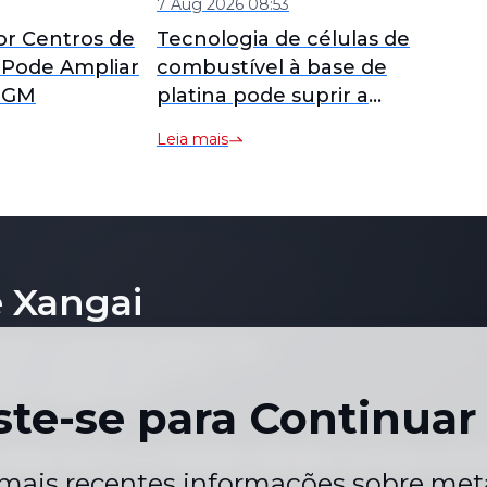
7 Aug 2026 08:53
r Centros de
Tecnologia de células de
 Pode Ampliar
combustível à base de
 PGM
platina pode suprir a
demanda de energia de
Leia mais
data centers
 Xangai
piará ou reproduzirá qualquer parte
ços individuais, gráficos ou
quer finalidade sem o
ste-se para Continuar 
acidade
Termos e Condições
Calendário de Preços de F
|
|
mais recentes informações sobre meta