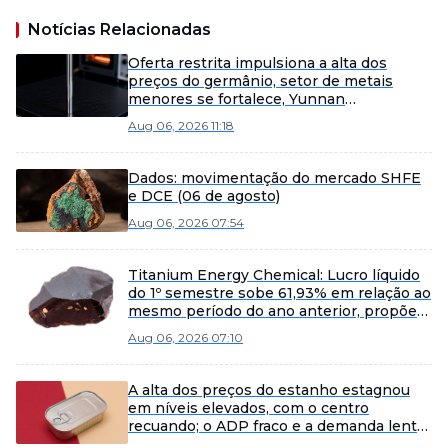
Notícias Relacionadas
Oferta restrita impulsiona a alta dos
preços do germânio, setor de metais
menores se fortalece, Yunnan
Germanium e China Tungsten High-Tech
Aug 06, 2026 11:18
lideram os ganhos [SMM Flash]
Dados: movimentação do mercado SHFE
e DCE (06 de agosto)
Aug 06, 2026 07:54
Titanium Energy Chemical: Lucro líquido
do 1º semestre sobe 61,93% em relação ao
mesmo período do ano anterior, propõe
0,2 yuan por cada 10 ações
Aug 06, 2026 07:10
A alta dos preços do estanho estagnou
em níveis elevados, com o centro
recuando; o ADP fraco e a demanda lenta
limitaram o potencial de alta [Revisão do