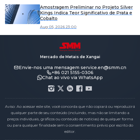
Amostragem Preliminar no Projeto Silver
Kings Indica Teor Significativo de Prata e
Cobalto
Aug 05, 2026 23:00
Mercado de Metais de Xangai
Envie-nos uma mensagem
service.en@smm.cn
+86 021 5155-0306
Chat ao vivo via WhatsApp
Aviso: Ao acessar este site, você concorda que não copiará ou reproduzirá
qualquer parte de seu conteúdo (incluindo, mas não se limitando a
preços individuais, gráficos ou conteúdo de notícias) de qualquer forma
ou para qualquer finalidade sem o consentimento prévio por escrito do
editor.