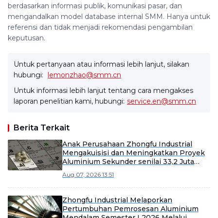
berdasarkan informasi publik, komunikasi pasar, dan
mengandalkan model database internal SMM. Hanya untuk
referensi dan tidak menjadi rekomendasi pengambilan
keputusan.
Untuk pertanyaan atau informasi lebih lanjut, silakan
hubungi:
lemonzhao@smm.cn
Untuk informasi lebih lanjut tentang cara mengakses
laporan penelitian kami, hubungi:
service.en@smm.cn
Berita Terkait
Anak Perusahaan Zhongfu Industrial
Mengakuisisi dan Meningkatkan Proyek
Aluminium Sekunder senilai 33,2 Juta
Yuan
Aug 07, 2026 13:51
Zhongfu Industrial Melaporkan
Pertumbuhan Pemrosesan Aluminium
Mendalam Semester I 2026 Melalui