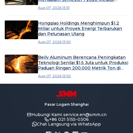
Efisiensi dan Ekspansi Pasar
Aug 07, 2026 13:51
Hongqiao Holdings Menghimpun $1,2
Miliar untuk Proyek Energi Terbarukan
dan Pelunasan Utang
Aug 07, 2026 13:50
Beilv Aluminum Berencana Peningkatan
Teknologi Senilai $1,5 Juta untuk Produksi
Paduan Ringan 200.000 Metrik Ton di
Kabupaten Yangxin
Aug 07, 2026 13:50
Pasar Logam Shanghai
Hubungi Kami
service.en@smm.cn
+86 021 5155-0306
Chat Langsung via WhatsApp