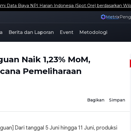
ta Biaya NPI Harian Indonesia (Spot Ore) berdasarkan Wil
Metrix
Pen
a
Berita dan Laporan
Event
Metodologi
uan Naik 1,23% MoM,
ncana Pemeliharaan
Bagikan
Simpan
an] Dari tanggal 5 Juni hingga 11 Juni, produksi