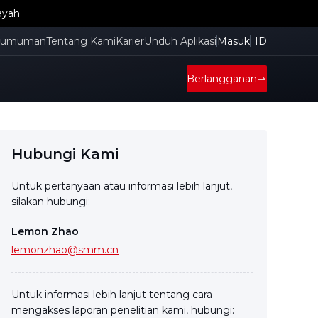
ayah
gumuman
Tentang Kami
Karier
Unduh Aplikasi
Masuk
ID
Berlangganan
Hubungi Kami
Untuk pertanyaan atau informasi lebih lanjut,
silakan hubungi:
Lemon Zhao
lemonzhao@smm.cn
Untuk informasi lebih lanjut tentang cara
mengakses laporan penelitian kami, hubungi: