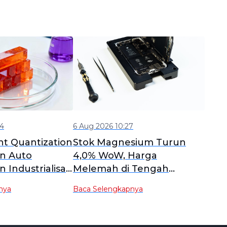
44
6 Aug 2026 10:27
ht Quantization
Stok Magnesium Turun
n Auto
4,0% WoW, Harga
Industrialisasi
Melemah di Tengah
nesium untuk
Permintaan Rendah dan
nya
Baca Selengkapnya
Keterbatasan Pasokan