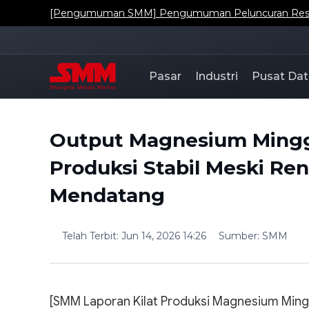
[Pengumuman SMM] Pengumuman Peluncuran Resmi Da
Pasar
Industri
Pusat Dat
Output Magnesium Mingg
Produksi Stabil Meski Re
Mendatang
Telah Terbit
:
Jun 14, 2026 14:26
Sumber
:
SMM
[SMM Laporan Kilat Produksi Magnesium Minggu