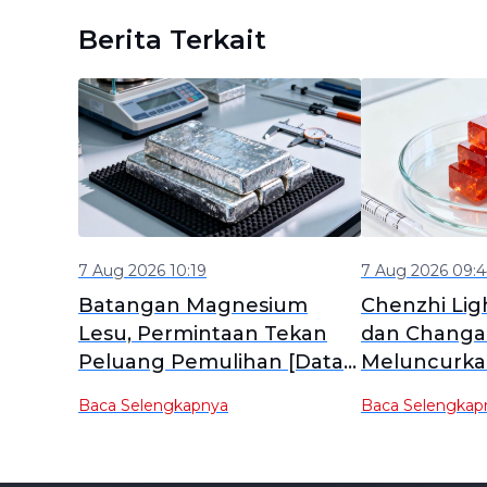
Berita Terkait
7 Aug 2026 10:19
7 Aug 2026 09:
Batangan Magnesium
Chenzhi Lig
Lesu, Permintaan Tekan
dan Changa
Peluang Pemulihan [Data
Meluncurkan 
Mingguan Magnesium
Paduan Mag
Baca Selengkapnya
Baca Selengkap
SMM]
EV