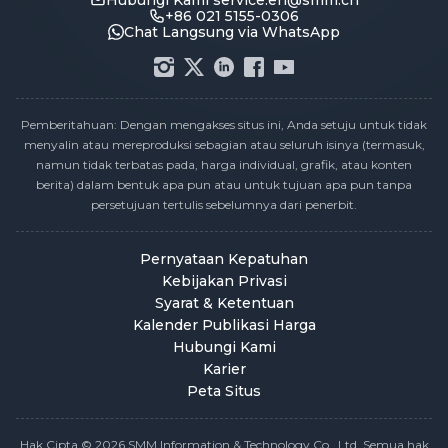
Hubungi Kami
service.en@smm.cn
+86 021 5155-0306
Chat Langsung via WhatsApp
Pemberitahuan: Dengan mengakses situs ini, Anda setuju untuk tidak
menyalin atau mereproduksi sebagian atau seluruh isinya (termasuk,
namun tidak terbatas pada, harga individual, grafik, atau konten
berita) dalam bentuk apa pun atau untuk tujuan apa pun tanpa
persetujuan tertulis sebelumnya dari penerbit.
Pernyataan Kepatuhan
Kebijakan Privasi
Syarat & Ketentuan
Kalender Publikasi Harga
Hubungi Kami
Karier
Peta Situs
Hak Cipta © 2026 SMM Information & Technology Co., Ltd. Semua hak