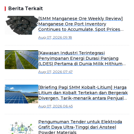
Berita Terkait
[SMM Manganese Ore Weekly Review]
Manganese Ore Port Inventory
Continues to Accumulate, Spot Prices
Under Pressure
Aug 07, 2026 09:18
[Kawasan Industri Terintegrasi
Penyimpanan Energi Durasi Panjang
(LDES) Pertama di Dunia Milik Hithium
Mulai Produksi]
Aug 07, 2026 07:47
[Briefing Pagi SMM Kobalt-Litium] Harga
Litium dan Kobalt Tertekan dan Bergerak
Divergen, Tarik-menarik antara Penjual
dan Pembeli Memperkuat Konsolidasi
Aug 07, 2026 06:45
Pasar Material
Pengumuman Tender untuk Elektroda
Grafit Daya Ultra-Tinggi dari Ansteel
Powder Materials