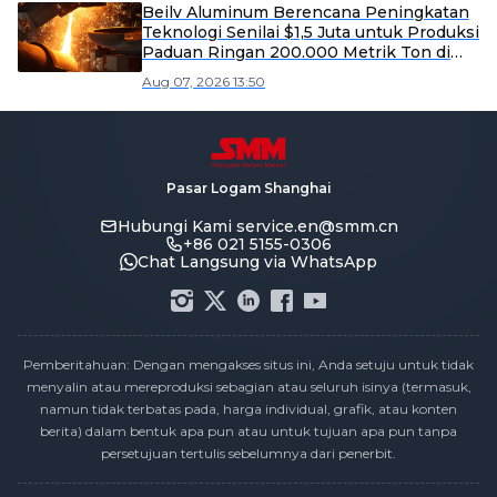
Beilv Aluminum Berencana Peningkatan
Teknologi Senilai $1,5 Juta untuk Produksi
Paduan Ringan 200.000 Metrik Ton di
Kabupaten Yangxin
Aug 07, 2026 13:50
Pasar Logam Shanghai
Hubungi Kami
service.en@smm.cn
+86 021 5155-0306
Chat Langsung via WhatsApp
Pemberitahuan: Dengan mengakses situs ini, Anda setuju untuk tidak
menyalin atau mereproduksi sebagian atau seluruh isinya (termasuk,
namun tidak terbatas pada, harga individual, grafik, atau konten
berita) dalam bentuk apa pun atau untuk tujuan apa pun tanpa
persetujuan tertulis sebelumnya dari penerbit.