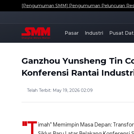
[Pengumuman SMM] Pengumuman Peluncuran Resmi Da
Pasar
Industri
Pusat Dat
Ganzhou Yunsheng Tin Co
Konferensi Rantai Indust
Telah Terbit
:
May 19, 2026 02:09
"T
imah" Memimpin Masa Depan: Transform
Siklus Baru Latar Belakang Konferensi Saa