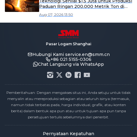
Teknologi Senilai $1,5 Juta untuk Produksi
Paduan Ringan 200.000 Metrik Ton di
Kabupaten Yangxin
Aug 07, 2026 13:50
Pasar Logam Shanghai
Hubungi Kami
service.en@smm.cn
+86 021 5155-0306
Chat Langsung via WhatsApp
Pemberitahuan: Dengan mengakses situs ini, Anda setuju untuk tidak
menyalin atau mereproduksi sebagian atau seluruh isinya (termasuk,
namun tidak terbatas pada, harga individual, grafik, atau konten
berita) dalam bentuk apa pun atau untuk tujuan apa pun tanpa
persetujuan tertulis sebelumnya dari penerbit.
Pernyataan Kepatuhan