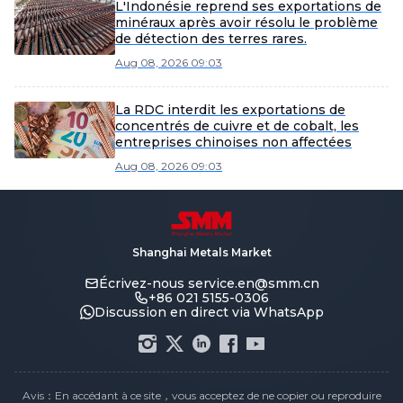
L'Indonésie reprend ses exportations de
minéraux après avoir résolu le problème
de détection des terres rares.
Aug 08, 2026 09:03
La RDC interdit les exportations de
concentrés de cuivre et de cobalt, les
entreprises chinoises non affectées
Aug 08, 2026 09:03
Shanghai Metals Market
Écrivez-nous
service.en@smm.cn
+86 021 5155-0306
Discussion en direct via WhatsApp
Avis：En accédant à ce site，vous acceptez de ne copier ou reproduire