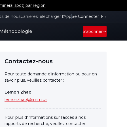
inerai spot) par région
os de nous
Carrières
Télécharger l'App
Se Connecter
FR
Méthodologie
S'abonner
Contactez-nous
Pour toute demande d'information ou pour en
savoir plus, veuillez contacter :
Lemon Zhao
lemonzhao@smm.cn
Pour plus d'informations sur l'accès à nos
rapports de recherche, veuillez contacter :