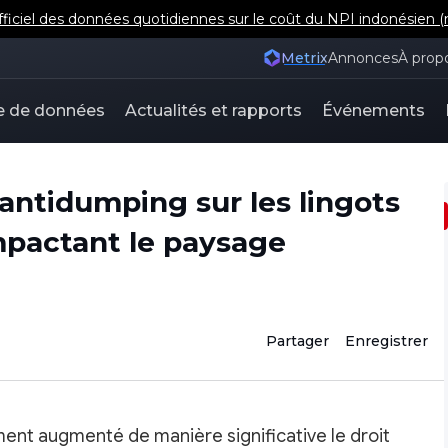
iel des données quotidiennes sur le coût du NPI indonésien (m
Metrix
Annonces
À prop
e de données
Actualités et rapports
Événements
s antidumping sur les lingots
mpactant le paysage
Partager
Enregistrer
nt augmenté de manière significative le droit