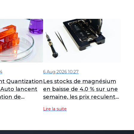
44
6 Aug 2026 10:27
ht Quantization
Les stocks de magnésium
Auto lancent
en baisse de 4,0 % sur une
sation de
semaine, les prix reculent
e magnésium
dans un contexte de faible
Lire la suite
es électriques
demande et de contraintes
d’approvisionnement.