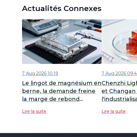
Actualités Connexes
7 Aug 2026 10:19
7 Aug 2026 09:
Le lingot de magnésium en
Chenzhi Lig
berne, la demande freine
et Changan 
la marge de rebond
l'industriali
[Données hebdomadaires
l'alliage d
Lire la suite
Lire la suite
SMM sur le magnésium]
pour véhicul