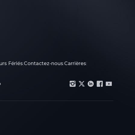
urs Fériés
Contactez-nous
Carrières
|
|
|
p