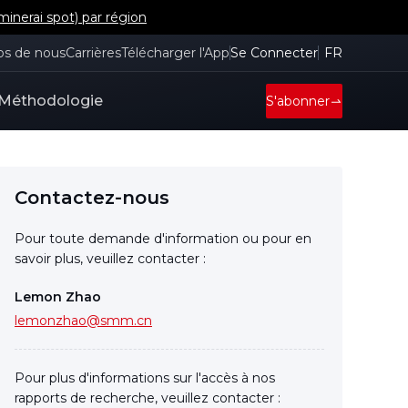
inerai spot) par région
os de nous
Carrières
Télécharger l'App
Se Connecter
FR
Méthodologie
S'abonner
Contactez-nous
Pour toute demande d'information ou pour en
savoir plus, veuillez contacter :
Lemon Zhao
lemonzhao@smm.cn
Pour plus d'informations sur l'accès à nos
rapports de recherche, veuillez contacter :