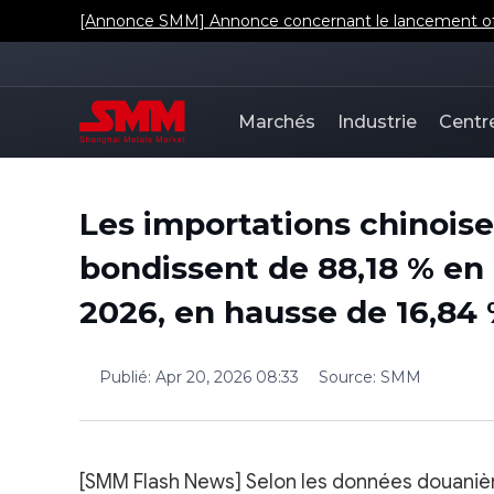
[Annonce SMM] Annonce concernant le lancement offic
Marchés
Industrie
Centr
Les importations chinoise
bondissent de 88,18 % en
2026, en hausse de 16,84
Publié
:
Apr 20, 2026 08:33
Source
:
SMM
[SMM Flash News] Selon les données douanière