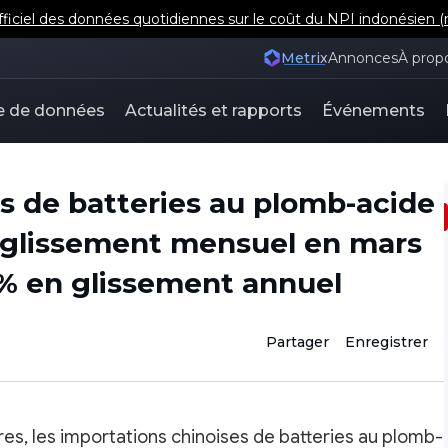
iel des données quotidiennes sur le coût du NPI indonésien (m
Metrix
Annonces
À prop
e de données
Actualités et rapports
Événements
s de batteries au plomb-acide
 glissement mensuel en mars
 % en glissement annuel
Partager
Enregistrer
s, les importations chinoises de batteries au plomb-