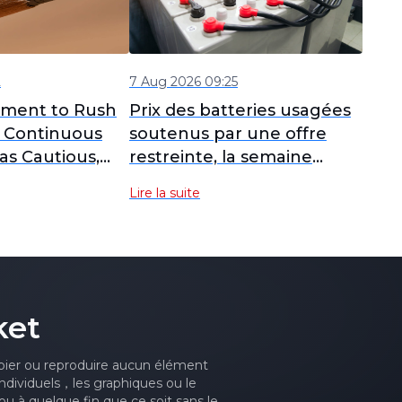
2
7 Aug 2026 09:25
iment to Rush
Prix des batteries usagées
 Continuous
soutenus par une offre
as Cautious,
restreinte, la semaine
nly Slightly
prochaine surveiller
Lire la suite
er Today [Lead
l'évolution du sentiment
f]
d'achat des fonderies [SMM
Scrap Battery Weekly
Review]
ket
ier ou reproduire aucun élément
ndividuels，les graphiques ou le
u à quelque fin que ce soit sans le