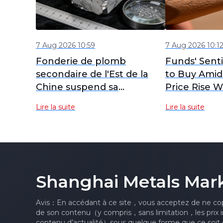
7 Aug 2026 10:59
7 Aug 2026 10:1
Fonderie de plomb
Funds' Sent
secondaire de l'Est de la
to Buy Amid
Chine suspend sa
Price Rise W
production pour 3 mois,
SHFE Lead O
Lire la suite
Lire la suite
surveillant le marché en
Closed High
vue d'un éventuel
Futures Brie
redémarrage anticipé
Shanghai Metals Mar
Avis：En accédant à ce site，vous acceptez de ne cop
de son contenu（y compris，sans limitation，les prix i
contenu d’actualité）sous quelque forme que ce soit o