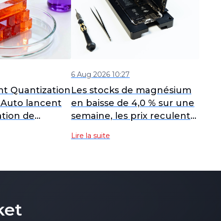
6 Aug 2026 10:27
ht Quantization
Les stocks de magnésium
Auto lancent
en baisse de 4,0 % sur une
sation de
semaine, les prix reculent
e magnésium
dans un contexte de faible
Lire la suite
es électriques
demande et de contraintes
d’approvisionnement.
ket