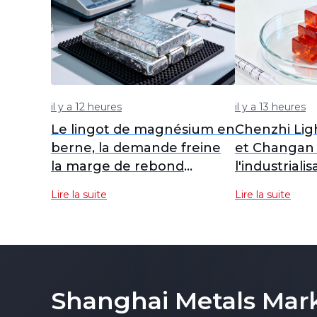
il y a 12 heures
il y a 13 heures
Le lingot de magnésium en
Chenzhi Lig
berne, la demande freine
et Changan 
la marge de rebond
l'industriali
[Données hebdomadaires
l'alliage d
Lire la suite
Lire la suite
SMM sur le magnésium]
pour véhicul
Shanghai Metals Mar