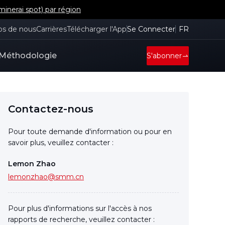
inerai spot) par région
os de nous
Carrières
Télécharger l'App
Se Connecter
FR
Méthodologie
S'abonner
Contactez-nous
Pour toute demande d'information ou pour en
savoir plus, veuillez contacter :
Lemon Zhao
lemonzhao@smm.cn
Pour plus d'informations sur l'accès à nos
rapports de recherche, veuillez contacter :