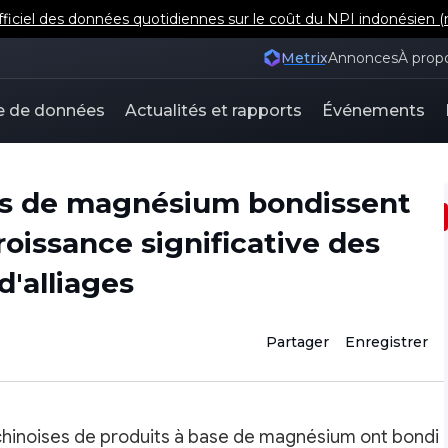
iel des données quotidiennes sur le coût du NPI indonésien (m
Metrix
Annonces
À prop
e de données
Actualités et rapports
Événements
ses de magnésium bondissent
oissance significative des
d'alliages
Partager
Enregistrer
hinoises de produits à base de magnésium ont bondi