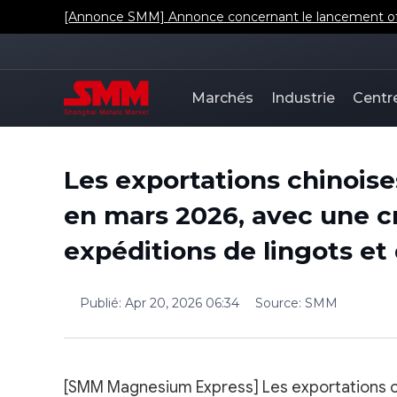
[Annonce SMM] Annonce concernant le lancement offic
Marchés
Industrie
Centr
Les exportations chinoi
en mars 2026, avec une cr
expéditions de lingots et 
Publié
:
Apr 20, 2026 06:34
Source
:
SMM
[SMM Magnesium Express] Les exportations c