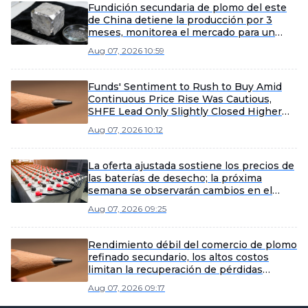
Fundición secundaria de plomo del este
de China detiene la producción por 3
meses, monitorea el mercado para un
posible reinicio anticipado
Aug 07, 2026 10:59
Funds' Sentiment to Rush to Buy Amid
Continuous Price Rise Was Cautious,
SHFE Lead Only Slightly Closed Higher
Today [Lead Futures Brief]
Aug 07, 2026 10:12
La oferta ajustada sostiene los precios de
las baterías de desecho; la próxima
semana se observarán cambios en el
sentimiento de compra de las fundiciones
Aug 07, 2026 09:25
[SMM Scrap Battery Weekly Review]
Rendimiento débil del comercio de plomo
refinado secundario, los altos costos
limitan la recuperación de pérdidas
[Revisión semanal del plomo refinado
Aug 07, 2026 09:17
secundario de SMM]