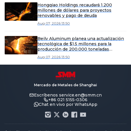
Hongqiao Holdings recaudará 1.200
millones de dólares para proyectos
renovables y pago de deuda
Aug 07, 2026 13:50
Beilv Aluminum planea una actualización
tecnológica de $1,5 millones para la
producción de 200.000 toneladas
métricas de aleación ligera en el condado
Aug 07, 2026 13:50
de Yangxin.
Mercado de Metales de Shanghai
Escríbenos
service.en@smm.cn
+86 021 5155-0306
Chat en vivo por WhatsApp