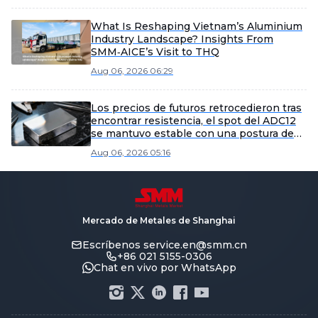
What Is Reshaping Vietnam’s Aluminium
Industry Landscape? Insights From
SMM‑AICE’s Visit to THQ
Aug 06, 2026 06:29
Los precios de futuros retrocedieron tras
encontrar resistencia, el spot del ADC12
se mantuvo estable con una postura de
espera [Revisión Diaria de Precios del
Aug 06, 2026 05:16
ADC12]
Mercado de Metales de Shanghai
Escríbenos
service.en@smm.cn
+86 021 5155-0306
Chat en vivo por WhatsApp