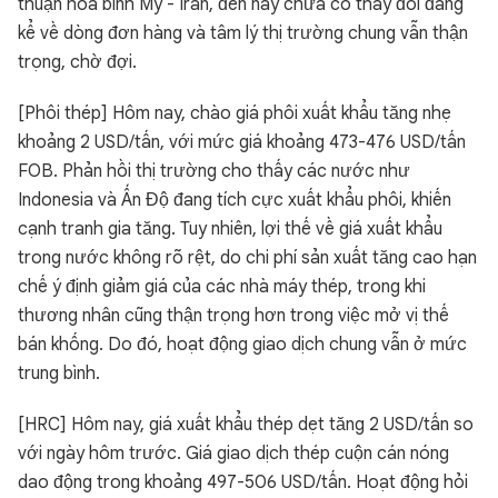
thuận hòa bình Mỹ - Iran, đến nay chưa có thay đổi đáng
kể về dòng đơn hàng và tâm lý thị trường chung vẫn thận
trọng, chờ đợi.
[Phôi thép] Hôm nay, chào giá phôi xuất khẩu tăng nhẹ
khoảng 2 USD/tấn, với mức giá khoảng 473-476 USD/tấn
FOB. Phản hồi thị trường cho thấy các nước như
Indonesia và Ấn Độ đang tích cực xuất khẩu phôi, khiến
cạnh tranh gia tăng. Tuy nhiên, lợi thế về giá xuất khẩu
trong nước không rõ rệt, do chi phí sản xuất tăng cao hạn
chế ý định giảm giá của các nhà máy thép, trong khi
thương nhân cũng thận trọng hơn trong việc mở vị thế
bán khống. Do đó, hoạt động giao dịch chung vẫn ở mức
trung bình.
[HRC] Hôm nay, giá xuất khẩu thép dẹt tăng 2 USD/tấn so
với ngày hôm trước. Giá giao dịch thép cuộn cán nóng
dao động trong khoảng 497-506 USD/tấn. Hoạt động hỏi