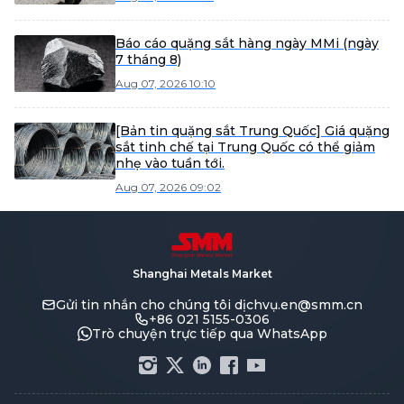
Báo cáo quặng sắt hàng ngày MMi (ngày
7 tháng 8)
Aug 07, 2026 10:10
[Bản tin quặng sắt Trung Quốc] Giá quặng
sắt tinh chế tại Trung Quốc có thể giảm
nhẹ vào tuần tới.
Aug 07, 2026 09:02
Shanghai Metals Market
Gửi tin nhắn cho chúng tôi
dịchvụ.en@smm.cn
+86 021 5155-0306
Trò chuyện trực tiếp qua WhatsApp