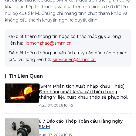
tất cả dữ liệu khác được SMM xử lý dựa trên thông tin công
khai, giao tiếp thị trường và dựa trên mô hình cơ sở dữ liệu
nội bộ của SMM. Chúng chỉ mang tính chất tham khảo và
không cấu thành khuyến nghị ra quyết định.
Để biết thêm thông tin hoặc có thắc mắc gì, vui lòng
liên hệ:
lemonzhao@smm.cn
Để biết thêm thông tin về cách truy cập báo cáo nghiên
cứu, vui lòng liên hệ:
service.en@smm.cn
Tin Liên Quan
[SMM Phân tích Xuất nhập khẩu Thép]
Đơn hàng xuất khẩu cải thiện trong
tháng 7, liệu xuất khẩu thép sẽ phục hồi
vào tháng 8?
Aug 07, 2026 10:45
8.7 Báo cáo Thép Toàn cầu Hàng ngày
SMM
Aug 07, 2026 10:13