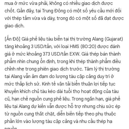
mua ở mức vừa phải, không có nhiều giao dịch được
chốt. Gần đây, tại Trung Đông có một số yêu cầu mới đối
với thép tấm vừa và dày, trong đó có một số đã đạt được
giao dịch.
[Ấn Độ] Giá phế liệu tàu biển tại thị trường Alang (Gujarat)
tăng khoảng 3 USD/tấn, với loại HMS (80:20) được đánh
giá ở mức khoảng 373 USD/tấn EXW. Giá thép bán thành
phẩm nhìn chung ổn định, trong khi thép thành phẩm điều
chỉnh nhẹ trong phiên giao dịch trước. Tâm lý thị trường
tại Alang vẫn ảm đạm do lượng tàu cập cảng duy trì ở
mức thấp lịch sử. Kinh tế vận tải biển thuận lợi tiếp tục
khuyến khích chủ tàu kéo dài tuổi thọ hoạt động của tàu
cũ, hạn chế nguồn cung phế liệu. Trong ngắn hạn, giá phế
liệu tại Alang dự kiến vẫn được hỗ trợ nhưng chịu sức ép
từ nguồn cung thắt chặt, diễn biến tiếp theo phụ thuộc
phần lớn vào lượng tàu cập cảng và nhu cầu thép hạ