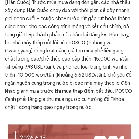
[Hàn Quốc] Trước mùa mưa đang đến gần, các nhà thầu
xây dựng Hàn Quốc chạy đua với thời gian để đẩy nhanh
giai đoạn cuối – “cuộc chạy nước rút gấp rút hoàn thành
đúng hạn” cho các công trình móng và kết cấu chính, đà
tăng giá thép thành phẩm đã chậm lại đáng kể. Hôm nay,
hai nhà máy thép cốt lõi của POSCO (Pohang và
Gwangyang) đồng loạt nâng giá thu mua phế liệu gang
chất lượng cao/phế thép cao cấp thêm 15.000 won/tấn
(khoảng 9,93 USD/tấn), và phế liệu loại trung bình và nhẹ
thêm 10.000 won/tấn (khoảng 6,62 USD/tấn), chủ yếu để
ngăn nguồn cung trong nước bị các nhà máy thép lò điện
khác giành mua trước khi mùa thấp điểm bắt đầu. POSCO
đành phải tăng giá thu mua ngược xu hướng để “khóa
chặt” dòng hàng giao ngay trong nước.