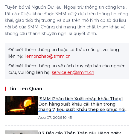
Tuyên bố về Nguồn Dữ liệu: Ngoại trừ thông tin công khai,
tất cả dữ liệu khác được SMM xử lý dựa trên thông tin công
khai, giao tiếp thị trường và dựa trên mô hình cơ sở dữ liệu
nội bộ của SMM. Chúng chỉ mang tính chất tham khảo và
không cấu thành khuyến nghị ra quyết định.
Để biết thêm thông tin hoặc có thắc mắc gì, vui lòng
liên hệ:
lemonzhao@smm.cn
Để biết thêm thông tin về cách truy cập báo cáo nghiên
cứu, vui lòng liên hệ:
service.en@smm.cn
Tin Liên Quan
[SMM Phân tích Xuất nhập khẩu Thép]
Đơn hàng xuất khẩu cải thiện trong
tháng 7, liệu xuất khẩu thép sẽ phục hồi
vào tháng 8?
Aug 07, 2026 10:45
8.7 Báo cáo Thép Toàn cầu Hàng ngày