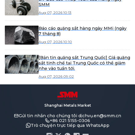
SMM
Aug 07, 2026 10:13
Báo cáo quặng sắt hàng ngày MMi (ngày
7 tháng 8)
Aug 07, 2026 10:10
[Bản tin quặng sắt Trung Quốc] Giá quặng
sắt tinh chế tại Trung Quốc có thể giảm
nhẹ vào tuần tới.
Aug 07, 2026 09:02
Shanghai Metals Market
Gửi tin nhắn cho chúng tôi
dịchvụ.en@smm.cn
+86 021 5155-0306
Trò chuyện trực tiếp qua WhatsApp