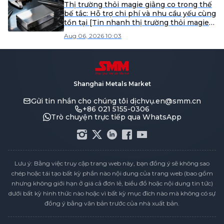
Thị trường thỏi magie giằng co trong thế
bế tắc: Hỗ trợ chi phí và nhu cầu yếu cùng
tồn tại [Tin nhanh thị trường thỏi magie
giao ngay từ SMM]
Aug 06, 2026 10:03
Shanghai Metals Market
Gửi tin nhắn cho chúng tôi
dịchvụ.en@smm.cn
+86 021 5155-0306
Trò chuyện trực tiếp qua WhatsApp
Lưu ý: Bằng việc truy cập trang web này, bạn đồng ý sẽ không sao
chép hoặc tái tạo bất kỳ phần nào nội dung của trang web (bao gồm
nhưng không giới hạn ở giá cả đơn lẻ, biểu đồ hoặc nội dung tin tức)
dưới bất kỳ hình thức nào hoặc vì bất kỳ mục đích nào mà không có sự
đồng ý bằng văn bản trước của nhà xuất bản.