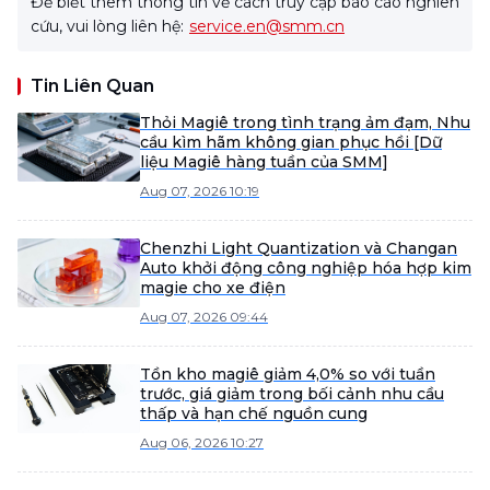
Để biết thêm thông tin về cách truy cập báo cáo nghiên
cứu, vui lòng liên hệ:
service.en@smm.cn
Tin Liên Quan
Thỏi Magiê trong tình trạng ảm đạm, Nhu
cầu kìm hãm không gian phục hồi [Dữ
liệu Magiê hàng tuần của SMM]
Aug 07, 2026 10:19
Chenzhi Light Quantization và Changan
Auto khởi động công nghiệp hóa hợp kim
magie cho xe điện
Aug 07, 2026 09:44
Tồn kho magiê giảm 4,0% so với tuần
trước, giá giảm trong bối cảnh nhu cầu
thấp và hạn chế nguồn cung
Aug 06, 2026 10:27