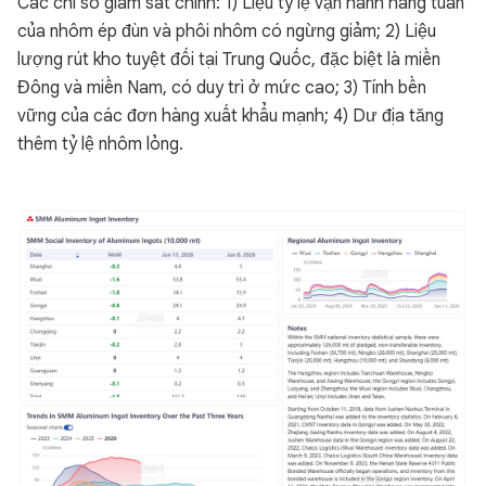
Các chỉ số giám sát chính: 1) Liệu tỷ lệ vận hành hàng tuần
của nhôm ép đùn và phôi nhôm có ngừng giảm; 2) Liệu
lượng rút kho tuyệt đối tại Trung Quốc, đặc biệt là miền
Đông và miền Nam, có duy trì ở mức cao; 3) Tính bền
vững của các đơn hàng xuất khẩu mạnh; 4) Dư địa tăng
thêm tỷ lệ nhôm lỏng.