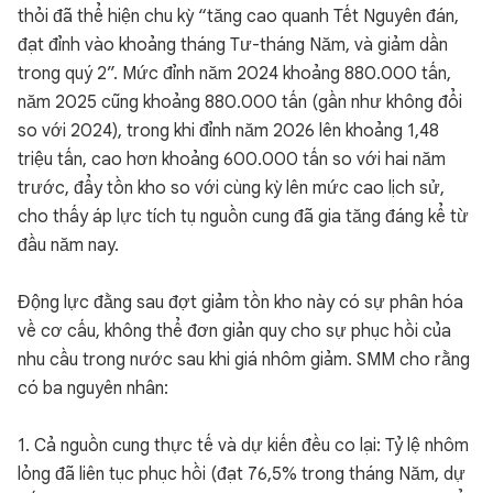
thỏi đã thể hiện chu kỳ “tăng cao quanh Tết Nguyên đán,
đạt đỉnh vào khoảng tháng Tư-tháng Năm, và giảm dần
trong quý 2”. Mức đỉnh năm 2024 khoảng 880.000 tấn,
năm 2025 cũng khoảng 880.000 tấn (gần như không đổi
so với 2024), trong khi đỉnh năm 2026 lên khoảng 1,48
triệu tấn, cao hơn khoảng 600.000 tấn so với hai năm
trước, đẩy tồn kho so với cùng kỳ lên mức cao lịch sử,
cho thấy áp lực tích tụ nguồn cung đã gia tăng đáng kể từ
đầu năm nay.
Động lực đằng sau đợt giảm tồn kho này có sự phân hóa
về cơ cấu, không thể đơn giản quy cho sự phục hồi của
nhu cầu trong nước sau khi giá nhôm giảm. SMM cho rằng
có ba nguyên nhân:
1. Cả nguồn cung thực tế và dự kiến đều co lại: Tỷ lệ nhôm
lỏng đã liên tục phục hồi (đạt 76,5% trong tháng Năm, dự