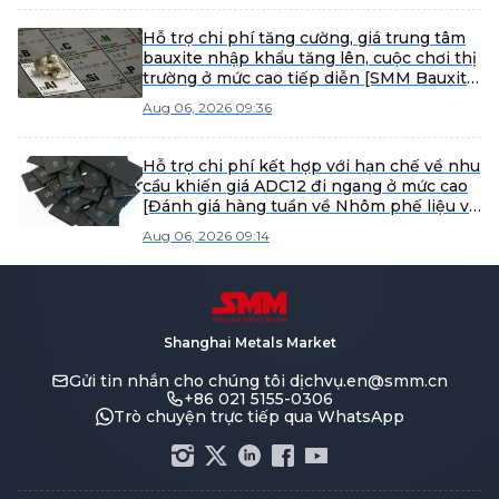
Hỗ trợ chi phí tăng cường, giá trung tâm
bauxite nhập khẩu tăng lên, cuộc chơi thị
trường ở mức cao tiếp diễn [SMM Bauxite
Weekly Review]
Aug 06, 2026 09:36
Hỗ trợ chi phí kết hợp với hạn chế về nhu
cầu khiến giá ADC12 đi ngang ở mức cao
[Đánh giá hàng tuần về Nhôm phế liệu và
Nhôm thứ cấp]
Aug 06, 2026 09:14
Shanghai Metals Market
Gửi tin nhắn cho chúng tôi
dịchvụ.en@smm.cn
+86 021 5155-0306
Trò chuyện trực tiếp qua WhatsApp