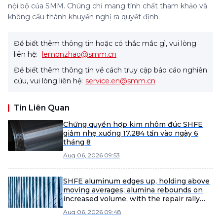
nội bộ của SMM. Chúng chỉ mang tính chất tham khảo và
không cấu thành khuyến nghị ra quyết định.
Để biết thêm thông tin hoặc có thắc mắc gì, vui lòng
liên hệ:
lemonzhao@smm.cn
Để biết thêm thông tin về cách truy cập báo cáo nghiên
cứu, vui lòng liên hệ:
service.en@smm.cn
Tin Liên Quan
Chứng quyền hợp kim nhôm đúc SHFE
giảm nhẹ xuống 17.284 tấn vào ngày 6
tháng 8
Aug 06, 2026 09:53
SHFE aluminum edges up, holding above
moving averages; alumina rebounds on
increased volume, with the repair rally
strengthening. [SMM SHFE Aluminum
Aug 06, 2026 09:48
Brief Commentary]