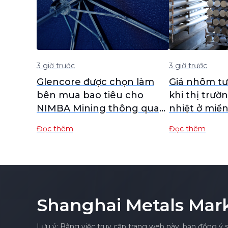
3 giờ trước
3 giờ trước
Glencore được chọn làm
Giá nhôm tư
bên mua bao tiêu cho
khi thị trườ
NIMBA Mining thông qua
nhiệt ở miề
đấu thầu quốc tế【SMM
Quốc trong 
Đọc thêm
Đọc thêm
Aluminum Flash News】
chênh lệch 
Shanghai Metals Mar
Lưu ý: Bằng việc truy cập trang web này, bạn đồng ý 