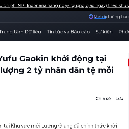
u chi phí NPI Indonesia hàng ngày (quặng giao ngay) theo khu 
Metrix
Thông báo
Trung tâm Dữ liệu
Tin tức và Báo cáo
Sự kiện
Phươ
Yufu Gaokin khởi động tại
 lượng 2 tỷ nhân dân tệ mỗi
Chia sẻ
Lưu
n tại Khu vực mới Lưỡng Giang đã chính thức khởi