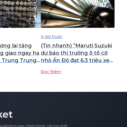
4 giờ trước
ơng lai tăng
(Tin nhanh) “Maruti Suzuki
ng giao ngay hạ
dự báo thị trường ô tô cỡ
n Trung Trung
nhỏ Ấn Độ đạt 6,3 triệu xe
bối cảnh
vào năm 2031, vượt mức
Đọc thêm
giá thu hẹp
tăng trưởng gần đây”
ket
sẽ không sao chép hoặc tái tạo bất