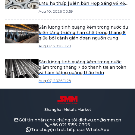
LME hạ thấp [Biên bản Họp Sáng về Kẽm
của SMM]
Aug 10, 2026 00:59
Sản lượng tinh quặng kẽm trong nước dự
kiến tăng trưởng hạn chế trong tháng 8
giữa bối cảnh gián đoạn nguồn cung
Aug 07, 2026 11:28
Sản lượng tinh quặng kẽm trong nước
giảm trong tháng 7 do thanh tra an toàn
và hàm lượng quặng thấp hơn
Aug 07, 2026 11:28
Shanghai Metals Market
Gửi tin nhắn cho chúng tôi
dịchvụ.en@smm.cn
+86 021 5155-0306
Trò chuyện trực tiếp qua WhatsApp