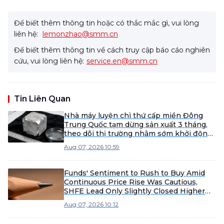
Để biết thêm thông tin hoặc có thắc mắc gì, vui lòng
liên hệ:
lemonzhao@smm.cn
Để biết thêm thông tin về cách truy cập báo cáo nghiên
cứu, vui lòng liên hệ:
service.en@smm.cn
Tin Liên Quan
Nhà máy luyện chì thứ cấp miền Đông
Trung Quốc tạm dừng sản xuất 3 tháng,
theo dõi thị trường nhằm sớm khởi động
lại.
Aug 07, 2026 10:59
Funds' Sentiment to Rush to Buy Amid
Continuous Price Rise Was Cautious,
SHFE Lead Only Slightly Closed Higher
Today [Lead Futures Brief]
Aug 07, 2026 10:12