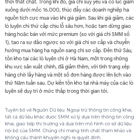
thời thắt chặt. Trong khi đó, giá chì suy yếu và có lúc giảm
xuống dưới mốc 16.000, thúc đẩy các doanh nghiệp hạ
nguồn tích cực mua vào khi giá giảm. Sau khi giá giảm, các
lò luyện chì thứ cấp chịu lỗ sâu hơn, hoặc tạm dừng giao
hàng hoặc bán với mức premium (so với giá chì SMM số
1), tạo ra sự đảo ngược so với giá chì sơ cấp và chuyển
hướng mua hàng hạ nguồn sang chì sơ cấp. Đến thứ Sáu,
tồn kho tại các lò luyện chì ở Hà Nam, một trong những
khu vực sản xuất chính, đã giảm thêm, với tình trạng xếp
hàng chờ lấy hàng và một số đơn hàng được lên lịch vào
thứ Năm tuần sau. Dự kiến tồn kho tại nhà máy của các lò
luyện sẽ duy trì ở mức thấp trong thời gian tới.
Tuyên bố về Nguồn Dữ liệu: Ngoại trừ thông tin công khai,
tất cả dữ liệu khác được SMM xử lý dựa trên thông tin công
khai, giao tiếp thị trường và dựa trên mô hình cơ sở dữ liệu
nội bộ của SMM. Chúng chỉ mang tính chất tham khảo và
không cấu thành khuyến nghị ra quyết định.