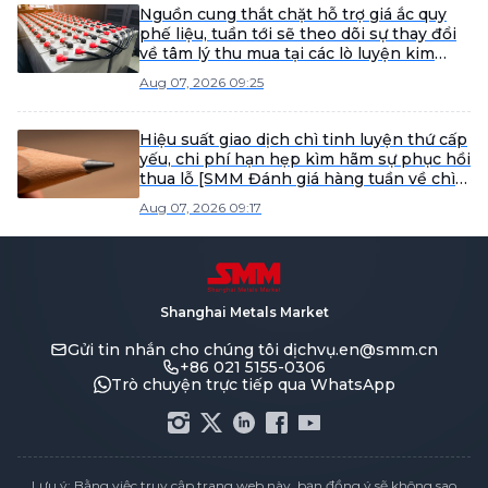
Nguồn cung thắt chặt hỗ trợ giá ắc quy
phế liệu, tuần tới sẽ theo dõi sự thay đổi
về tâm lý thu mua tại các lò luyện kim
[SMM Scrap Battery Weekly Review]
Aug 07, 2026 09:25
Hiệu suất giao dịch chì tinh luyện thứ cấp
yếu, chi phí hạn hẹp kìm hãm sự phục hồi
thua lỗ [SMM Đánh giá hàng tuần về chì
tinh luyện thứ cấp]
Aug 07, 2026 09:17
Shanghai Metals Market
Gửi tin nhắn cho chúng tôi
dịchvụ.en@smm.cn
+86 021 5155-0306
Trò chuyện trực tiếp qua WhatsApp
Lưu ý: Bằng việc truy cập trang web này, bạn đồng ý sẽ không sao